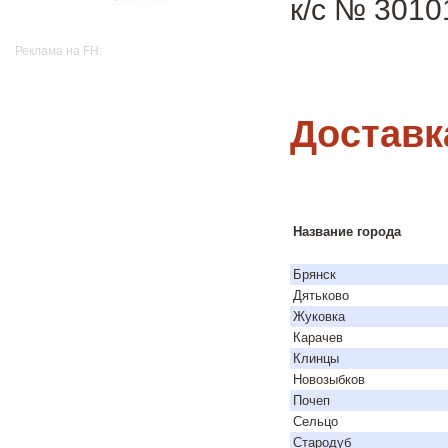
к/с № 301
Реклама на FH:
Доставк
Название города
Брянск
Дятьково
Жуковка
Карачев
Клинцы
Новозыбков
Почеп
Сельцо
Стародуб