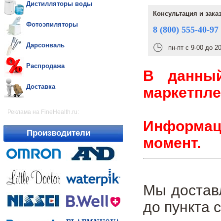
Дистилляторы воды
Консультация и зака
Фотоэпиляторы
8 (800) 555-40-97
Дарсонваль
пн-пт с 9-00 до 2
Распродажа
В данны
Доставка
маркетпле
Реклама на FineHealth.ru:
Информаци
Производители
момент.
Мы достав
до пункта 