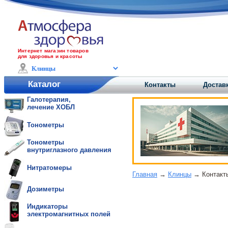
Интернет магазин товаров
для здоровья и красоты
Каталог
Контакты
Достав
Галотерапия,
лечение ХОБЛ
Тонометры
Тонометры
внутриглазного давления
Нитратомеры
Главная
→
Клинцы
→ Контакты
Дозиметры
Индикаторы
электромагнитных полей