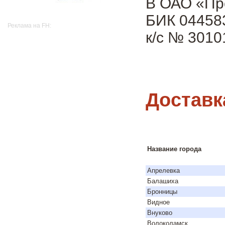
В ОАО «Пр
БИК 04458
Реклама на FH:
к/с № 301
Доставк
Название города
Апрелевка
Балашиха
Бронницы
Видное
Внуково
Волоколамск