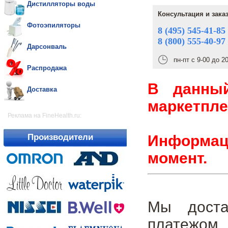
Дистилляторы воды
Консультация и зака
Фотоэпиляторы
8 (495) 545-41-85
8 (800) 555-40-97
Дарсонваль
пн-пт с 9-00 до 2
Распродажа
В данны
Доставка
маркетпле
Реклама на FineHealth.ru:
Информаци
Производители
момент.
Мы доста
платежом