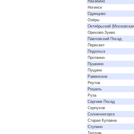
Нахабино
Ногинск
Одинцово
Озёры
Октябрьский (Московская
Орехово-Зуево
Павловский Посад
Пересвет
Подольск
Протвино
Пушкино
Пущино
Раменское
Реутов
Рошаль
Руза
Сергиев Посад
Серпухов
Солнечногорск
Старая Купавна
Ступино
Талдом