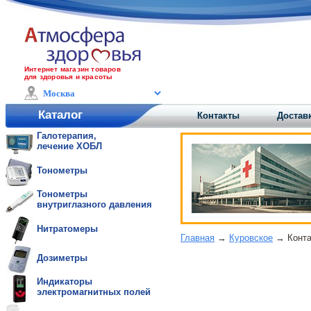
Интернет магазин товаров
для здоровья и красоты
Каталог
Контакты
Достав
Галотерапия,
лечение ХОБЛ
Тонометры
Тонометры
внутриглазного давления
Нитратомеры
Главная
→
Куровское
→ Конта
Дозиметры
Индикаторы
электромагнитных полей