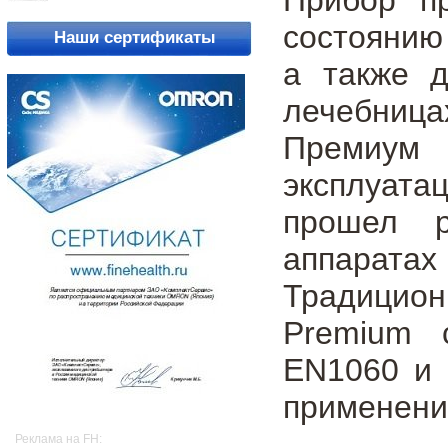
Прибор п
состоянию 
Наши сертификаты
а также д
лечебниц
Премиум 
эксплуата
прошел р
аппарата
Традицио
Premium с
EN1060 и 
применени
Реклама на FH: