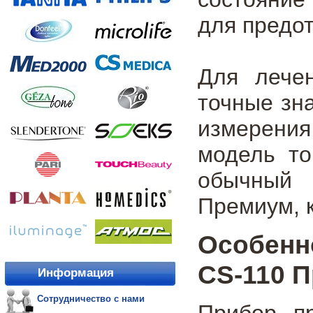
для предо
Для лече
точные зн
измерения
модель то
обычный 
Премиум, 
Особенн
CS-110 
Информация
Сотрудничество с нами