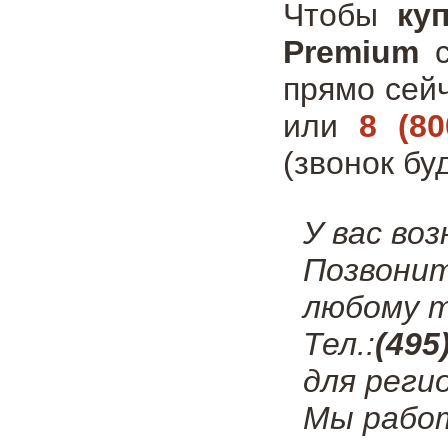
Чтобы
ку
Premium
с
прямо сей
или
8 (80
(звонок бу
У вас во
Позвони
любому т
Тел.:
(495
для реги
Мы работ