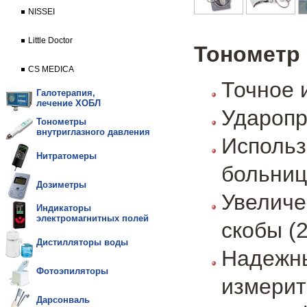
NISSEI
Little Doctor
Тонометр 
CS MEDICA
Точное 
Галотерапия,
лечение ХОБЛ
Ударопр
Тонометры
внутриглазного давления
Исполь
Нитратомеры
больниц
Дозиметры
Увелич
Индикаторы
электромагнитных полей
скобы (2
Дистилляторы воды
Надеж
Фотоэпиляторы
измерит
Дарсонваль