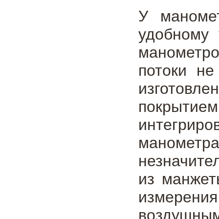
У маноме
удобному 
манометр
потоки не
изготовле
покрытие
интегриро
манометра
незначите
из манжет
измерени
воздушны