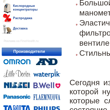
Больш
Кислородные
концентраторы
маноме
Распродажа
Эласти
Доставка
фильтр
вентил
Реклама на FineHealth.ru:
Стильны
Производители
Сегодня и
которой н
которые с
состояние