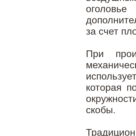
оголовье
дополните
за счет пл
При про
механиче
используе
которая п
окружност
скобы.
Традицио