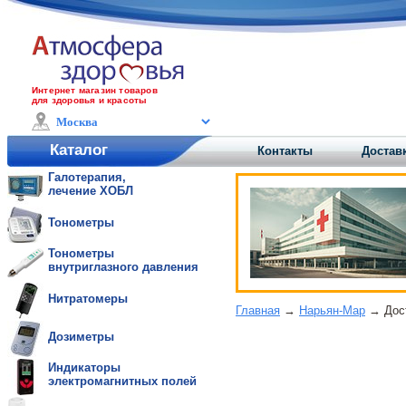
Интернет магазин товаров
для здоровья и красоты
Каталог
Контакты
Достав
Галотерапия,
лечение ХОБЛ
Тонометры
Тонометры
внутриглазного давления
Нитратомеры
Главная
→
Нарьян-Мар
→ Дост
Дозиметры
Индикаторы
электромагнитных полей