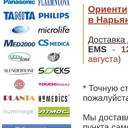
Ориенти
в Нарья
Доставка 
EMS
-
1
августа
)
* Точную с
пожалуйста
Мы достав
пункта сам