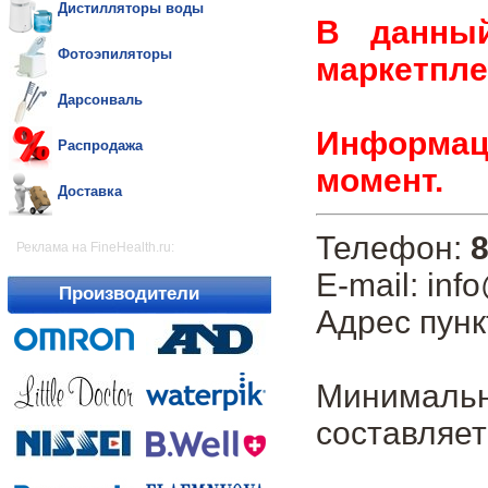
Дистилляторы воды
В данны
Фотоэпиляторы
маркетпле
Дарсонваль
Информаци
Распродажа
момент.
Доставка
Телефон:
8
Реклама на FineHealth.ru:
E-mail: inf
Производители
Адрес пунк
Минималь
составляет