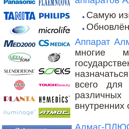
Самую из
Обновлён
Аппарат Ал
многие м
государст
назначатьс
всего для
различных 
внутренних 
Алмаг-ПЛЮ