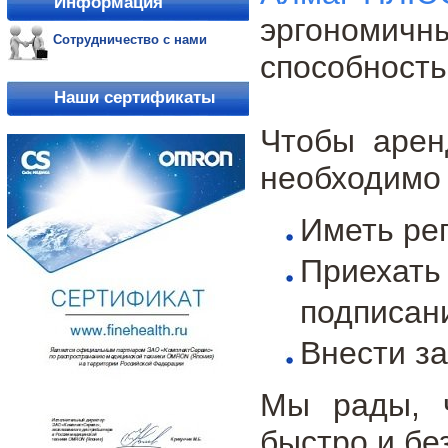
Информация
эргономичн
Сотрудничество с нами
способность
Наши сертификаты
Чтобы арен
необходимо 
Иметь ре
Приехат
подписан
Внести за
Мы рады, ч
быстро и бе