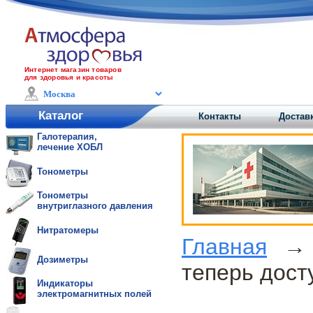
Интернет магазин товаров
для здоровья и красоты
Каталог
Контакты
Доставк
Галотерапия,
лечение ХОБЛ
Тонометры
Тонометры
внутриглазного давления
Нитратомеры
Главная
Дозиметры
теперь дост
Индикаторы
электромагнитных полей