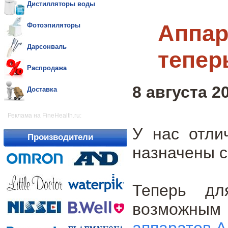
Дистилляторы воды
Аппар
Фотоэпиляторы
Дарсонваль
тепер
Распродажа
8 августа 20
Доставка
Реклама на FineHealth.ru:
У нас отли
Производители
назначены с
Теперь дл
возможн
аппаратов А