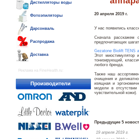
аппара
Дистилляторы воды
20 апреля 2019 г.
Фотоэпиляторы
У нас появились класс
Дарсонваль
Сначала расскажем о
Распродажа
предпочитающих шагать
Gezatone Biolift TENS 
Доставка
Этот миостимулятор 
тонизирующий, класси
любого бренда.
Реклама на FineHealth.ru:
Также наш ассортиме
очищения и деликатно
Производители
изящная и эргономич
модели в отсутствии
чувствительной кожи).
Предыдущие 5 новост
19 апреля 2019 г.