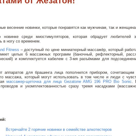
тами от Жезатон!
ные весенние новинки, которые понравятся как мужчинам, так и женщина
 новинке среди миостимуляторов, которая обрадует любителей э
 в ногу со временем.
and Fitness
– доступный по цене миниатюрный массажёр, который работ
имеет целых 6 массажных программ (баночный, рефлекторный, расс
ческий) и комплектуется кабелем с 3-мя разъёмами для подсоединен
нт аппаратов для брашинга лица пополнился прибором, сочетающим
го массажа, который могут использовать в том числе и люди с чувс
ная
массажер-щеточка для лица Gezatone AMG 196 PRO Bio Sonic
.
 проводов и укомплектованностью сразу тремя насадками (массажн
ей:
Встречайте 2 горячие новинки в семействе алкотестеров