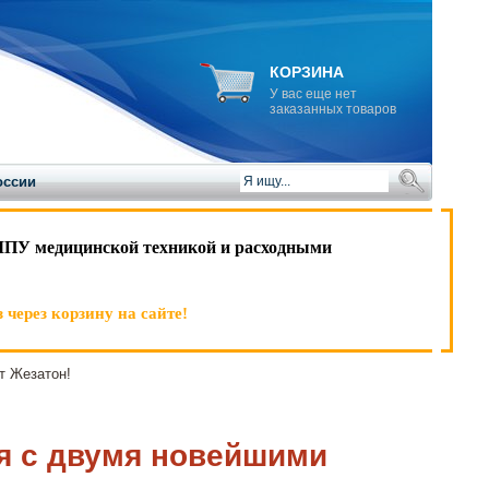
КОРЗИНА
У вас еще нет
заказанных товаров
оссии
ЛПУ медицинской техникой и расходными
 через корзину на сайте!
т Жезатон!
я с двумя новейшими