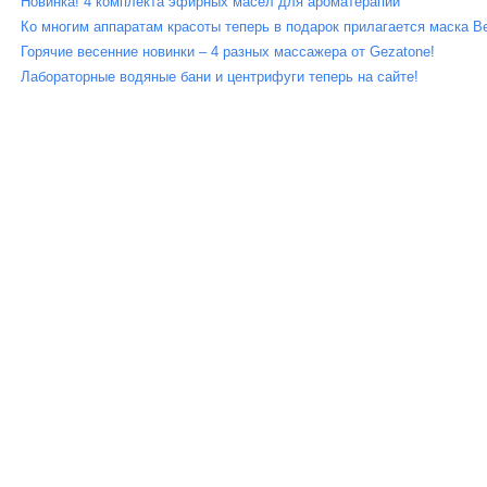
Новинка! 4 комплекта эфирных масел для ароматерапии
Ко многим аппаратам красоты теперь в подарок прилагается маска Be
Горячие весенние новинки – 4 разных массажера от Gezatone!
Лабораторные водяные бани и центрифуги теперь на сайте!