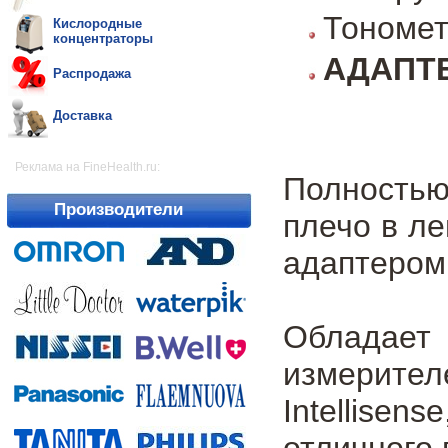
Тономет
Кислородные
концентраторы
АДАПТЕ
Распродажа
Доставка
Реклама на FineHealth.ru:
Полностью
Производители
плечо в ле
адаптером
Обладает
измерител
Intellise
отличного 