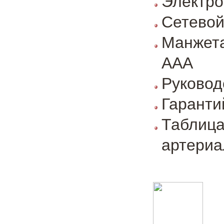
Электро
Сетевой
Манжета
ААА
Руковод
Гаранти
Табли
артериа