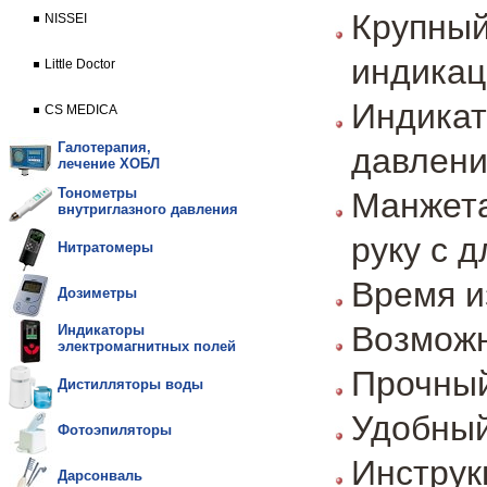
Крупн
NISSEI
индикац
Little Doctor
Индик
CS MEDICA
Галотерапия,
давлени
лечение ХОБЛ
Тонометры
Манжет
внутриглазного давления
руку с д
Нитратомеры
Время и
Дозиметры
Возможн
Индикаторы
электромагнитных полей
Прочный
Дистилляторы воды
Удобный
Фотоэпиляторы
Инструк
Дарсонваль