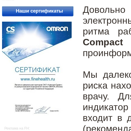
Довольно
Наши сертификаты
электронн
ритма ра
Compact
с
проинформ
Мы далеко
риска нах
врачу. Д
индикатор
входит в 
(рекомен
Реклама на FH: