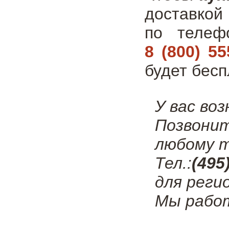
доставкой
по теле
8 (800) 55
будет бесп
У вас во
Позвони
любому т
Тел.:
(495
для реги
Мы работ