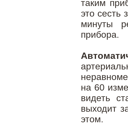
таким при
это сесть 
минуты р
прибора.
Автомат
артериаль
неравноме
на 60 изме
видеть ст
выходит з
этом.