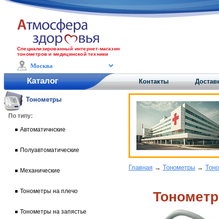
Специализированный интернет-магазин
тонометров и медицинской техники
Каталог
Контакты
Доставк
Тонометры
По типу:
Автоматичнские
Полуавтоматические
Главная
→
Тонометры
→
Тоно
Механические
Тонометры на плечо
Тономет
Тонометры на запястье