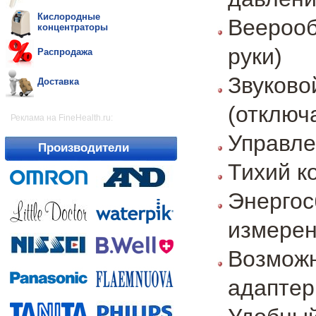
Кислородные
Веероо
концентраторы
руки)
Распродажа
Звуков
Доставка
(отключ
Реклама на FineHealth.ru:
Управле
Производители
Тихий к
Энерго
измерен
Возмож
адаптер