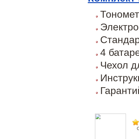
Тономе
Электро
Стандар
4 батар
Чехол д
Инструк
Гаранти
О