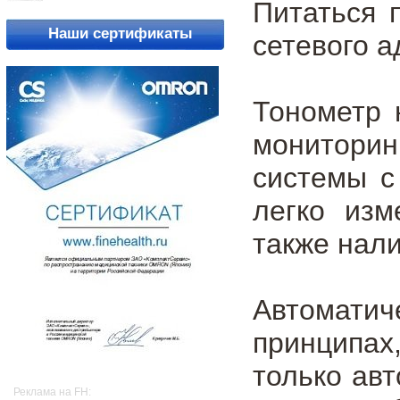
Питаться 
Наши сертификаты
сетевого а
Тонометр 
монитори
системы с
легко изм
также нал
Автоматич
принципах
только ав
Реклама на FH: