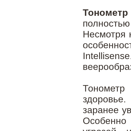
Тономет
полность
Несмотря 
особеннос
Intellisens
веерообра
Тонометр
здоровье.
заранее у
Особенно 