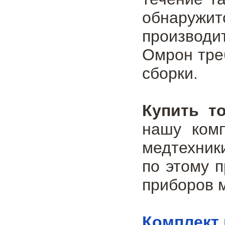
обнаруж
производи
Омрон треб
сборки.
Купить т
нашу ком
медтехник
по этому п
приборов 
Комплект 