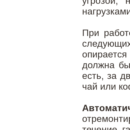
угрозой,
нагрузками
При рабо
следующи
опираетс
должна бы
есть, за д
чай или ко
Автомати
отремонти
течение г