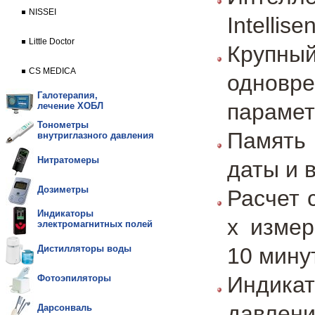
NISSEI
Intellise
Little Doctor
Крупн
CS MEDICA
однов
Галотерапия,
парамет
лечение ХОБЛ
Тонометры
Память
внутриглазного давления
Нитратомеры
даты и 
Дозиметры
Расчет 
Индикаторы
х измер
электромагнитных полей
10 мину
Дистилляторы воды
Индик
Фотоэпиляторы
давлен
Дарсонваль