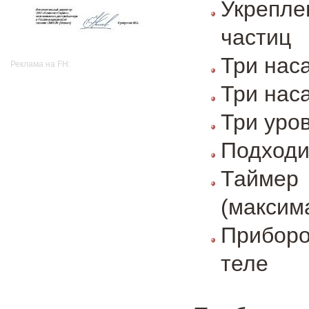
Укрепл
частиц
Три нас
Реклама на FH:
Три нас
Три уро
Подходи
Таймер 
(максим
Приборо
теле