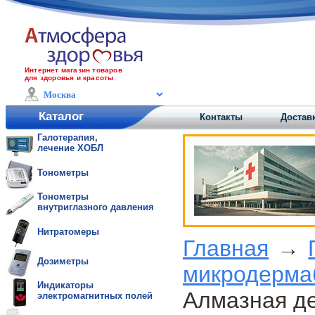
Интернет магазин товаров
для здоровья и красоты
Каталог
Контакты
Доставк
Галотерапия,
лечение ХОБЛ
Тонометры
Тонометры
внутриглазного давления
Нитратомеры
Главная
→
Дозиметры
микродерма
Индикаторы
Алмазная д
электромагнитных полей