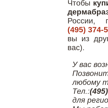
Чтобы
куп
дермабра
России, 
(495) 374-
вы из дру
вас).
У вас во
Позвонит
любому т
Тел.:
(495
для регио