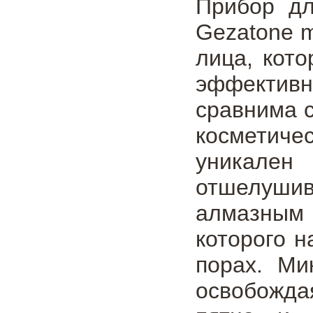
Прибор дл
Gezatone 
лица, кот
эффектив
сравнима с
косметиче
уникален
отшелуши
алмазным
которого н
порах. Ми
освобожда