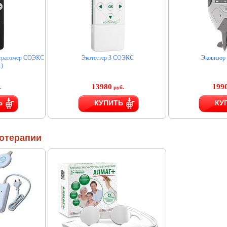
итратомер СОЭКС
Экотестер 3 СОЭКС
Эковизор
)
13980
199
.
руб.
Ь
КУПИТЬ
КУ
отерапии