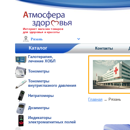
Интернет магазин товаров
для здоровья и красоты
Каталог
Контакты
Галотерапия,
лечение ХОБЛ
Тонометры
Тонометры
внутриглазного давления
Нитратомеры
Главная
→ Рязань
Дозиметры
Индикаторы
электромагнитных полей