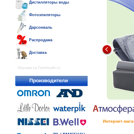
Дистилляторы воды
Фотоэпиляторы
Дарсонваль
Распродажа
Доставка
Реклама на FineHealth.ru:
Производители
Интернет-мага