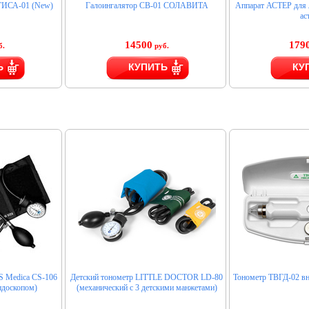
 ГИСА-01 (New)
Галоингалятор CB-01 СОЛАВИТА
Аппарат АСТЕР для 
ас
14500
179
б.
руб.
Ь
КУПИТЬ
КУ
S Medica CS-106
Детский тонометр LITTLE DOCTOR LD-80
Тонометр ТВГД-02 вн
ндоскопом)
(механический с 3 детскими манжетами)