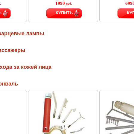
1990
699
.
руб.
Ь
КУПИТЬ
КУ
кварцевые лампы
ассажеры
хода за кожей лица
онваль