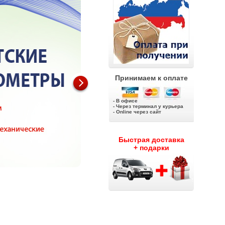
Принимаем к оплате
- В офисе
- Через терминал у курьера
- Online через сайт
Быстрая доставка
+ подарки