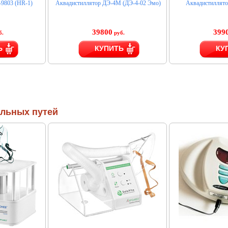
-9803 (HR-1)
Аквадистиллятор ДЭ-4М (ДЭ-4-02 Эмо)
Аквадистиллято
39800
399
б.
руб.
Ь
КУПИТЬ
КУ
ельных путей