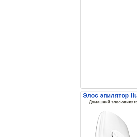
Элос эпилятор Il
Домашний элос-эпилятор