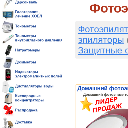
Дарсонваль
Фотоэ
Галотерапия,
лечение ХОБЛ
Фотоэпиля
Тонометры
Тонометры
эпиляторы
внутриглазного давления
Защитные 
Нитратомеры
Дозиметры
Индикаторы
электромагнитных полей
Дистилляторы воды
Домашний фотоэпи
Домашний фотоэпилятор
Кислородные
концентраторы
Распродажа
Доставка