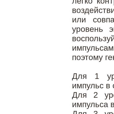
легко кон
воздействи
или совп
уровень э
воспользу
импульсам
поэтому г
Для 1 ур
импульс в 
Для 2 ур
импульса в
Для 3 ур