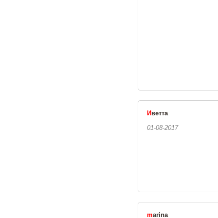
И
ветта
01-08-2017
m
arina