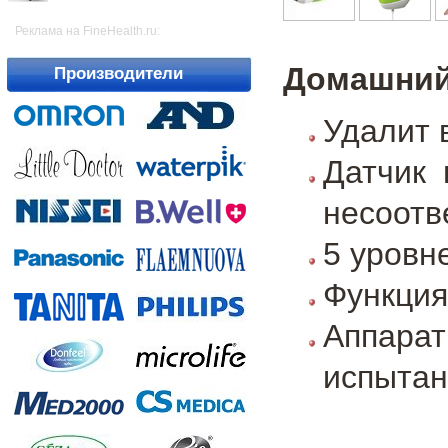
Реклама на FineHealth.ru:
Домашний 
Производители
Удалит 
Датчик 
несоотв
5 уровн
Функция
Аппар
испытан