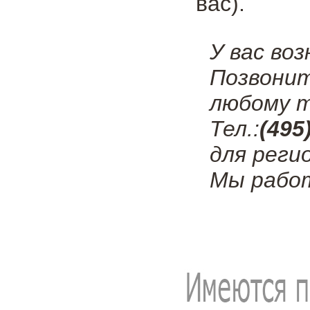
вас).
У вас во
Позвони
любому т
Тел.:
(495
для реги
Мы работ