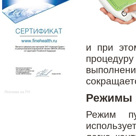
и при это
процедуру
выполнени
сокращает
Реклама на FH:
Режимы 
Режим пу
используе