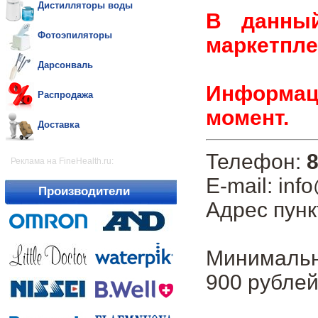
Дистилляторы воды
В данны
Фотоэпиляторы
маркетпле
Дарсонваль
Информаци
Распродажа
момент.
Доставка
Телефон:
8
Реклама на FineHealth.ru:
E-mail: inf
Производители
Адрес пунк
Минимальн
900 рублей