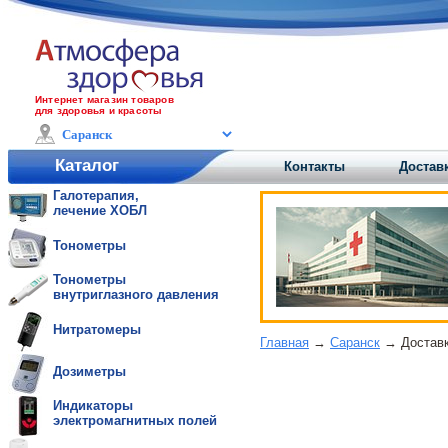
Интернет магазин товаров
для здоровья и красоты
Каталог
Контакты
Достав
Галотерапия,
лечение ХОБЛ
Тонометры
Тонометры
внутриглазного давления
Нитратомеры
Главная
→
Саранск
→ Доставк
Дозиметры
Индикаторы
электромагнитных полей