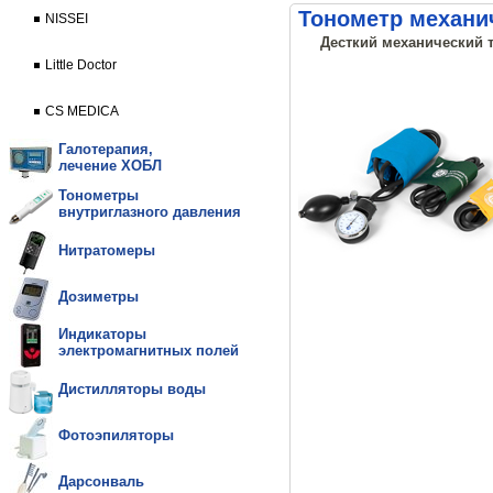
Тонометр механи
NISSEI
Десткий механический то
Little Doctor
CS MEDICA
Галотерапия,
лечение ХОБЛ
Тонометры
внутриглазного давления
Нитратомеры
Дозиметры
Индикаторы
электромагнитных полей
Дистилляторы воды
Фотоэпиляторы
Дарсонваль