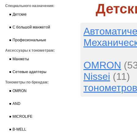
Детск
Специального назначения:
Детские
С большой манжетой
Автоматиче
Механичес
Професиональные
Аксессуары к тонометрам:
Манжеты
OMRON
(5
Сетевые адаптеры
Nissei
(11)
Тонометры по брендам:
тонометро
OMRON
AND
MICROLIFE
B-WELL