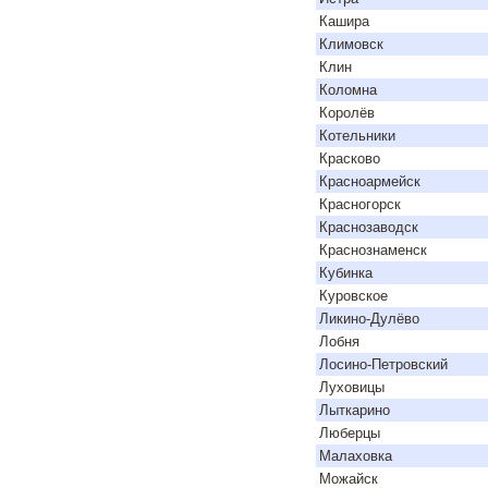
Кашира
Климовск
Клин
Коломна
Королёв
Котельники
Красково
Красноармейск
Красногорск
Краснозаводск
Краснознаменск
Кубинка
Куровское
Ликино-Дулёво
Лобня
Лосино-Петровский
Луховицы
Лыткарино
Люберцы
Малаховка
Можайск