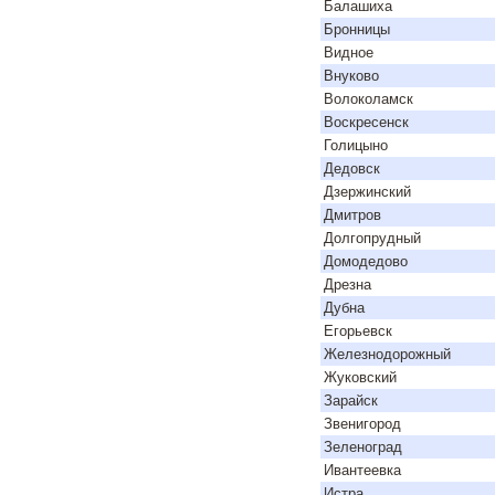
Балашиха
Бронницы
Видное
Внуково
Волоколамск
Воскресенск
Голицыно
Дедовск
Дзержинский
Дмитров
Долгопрудный
Домодедово
Дрезна
Дубна
Егорьевск
Железнодорожный
Жуковский
Зарайск
Звенигород
Зеленоград
Ивантеевка
Истра