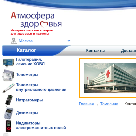
Интернет магазин товаров
для здоровья и красоты
Каталог
Контакты
Достав
Галотерапия,
лечение ХОБЛ
Тонометры
Тонометры
внутриглазного давления
Нитратомеры
Главная
→
Томилино
→ Контак
Дозиметры
Индикаторы
электромагнитных полей