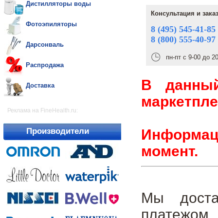
Дистилляторы воды
Консультация и зака
Фотоэпиляторы
8 (495) 545-41-85
8 (800) 555-40-97
Дарсонваль
пн-пт с 9-00 до 2
Распродажа
В данны
Доставка
маркетпле
Реклама на FineHealth.ru:
Информаци
Производители
момент.
Мы доста
платежом