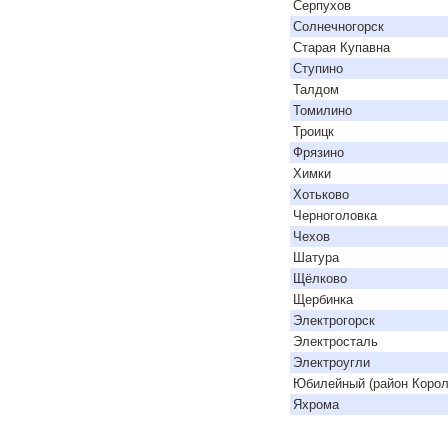
Серпухов
Солнечногорск
Старая Купавна
Ступино
Талдом
Томилино
Троицк
Фрязино
Химки
Хотьково
Черноголовка
Чехов
Шатура
Щёлково
Щербинка
Электрогорск
Электросталь
Электроугли
Юбилейный (район Корол
Яхрома