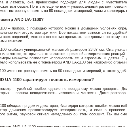
ла и латекса, она превосходно подойдет для людей с чувствитель
может вся семья. Но и это еще не все – универсальный разъем позвол
меет встроенную память на 90 последних измерений, часы и календарь
нометр AND UA-1100?
100 – прибор, с помощью которого можно в домашних условиях опред
наличие или отсутствие аритмии. Все показатели выносятся на удобны
и всех надписей, можно с легкостью прочитать все данные, поэтому то
ыми языками.
100 снабжен универсальной манжетой размером 23-37 см. Она уникаль
 или латекс, которые часто являются причиной аллергических реакций
азмеры манжеты позволяют использовать ее и взрослым, и детям. С 
ело использовать ее с тонометром AND UA-1100 без каких-либо огранич
00 имеет встроенную память на 90 последних измерений, а также удоб
D UA-1100 гарантирует точность измерения?
нометр – удобный прибор, однако не всегда ему можно доверять. Де
торых – полная неподвижность человека и манжеты. Даже разговор 
100 обладает рядом индикаторов, благодаря которым ошибок можно изб
катор движения проконтролирует неподвижность, и если в процесс
ого ритма, звуковой сигнал немедленно об этом сообщит. Так вы см
нометр AND UA-1100 позволит вам вычислить не только текущее, но и