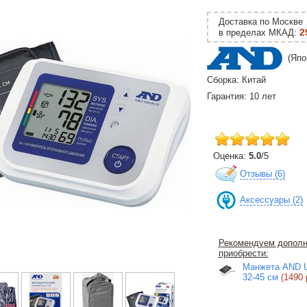
Доставка по Москве
2
в пределах МКАД:
(Япо
Сборка: Китай
Гарантия: 10 лет
Оценка:
5.0
/
5
Отзывы (
6
)
Аксессуары (2)
Рекомендуем дополн
приобрести:
Mанжета AND 
32-45 см
(1490 