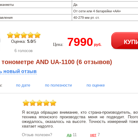
 манжеты
Да
От сети или 4 батарейки «АА»
авления
40-279 мм рт. ст.
7990
КУП
Оценка:
5.0
/5
Цена:
руб.
6 голосов
тонометре AND UA-1100 (6 отзывов)
ь новый отзыв
тзывы:
по дате
по полезности
по оценке
Я всегда обращаю внимание, кто страна-производитель, во
техника японского производства меня не подводит. Поэт
ожидалось, оказалось на высоте. Точность измерений тоже
хватает надолго.
Отзыв полезен?
да
11
нет
7