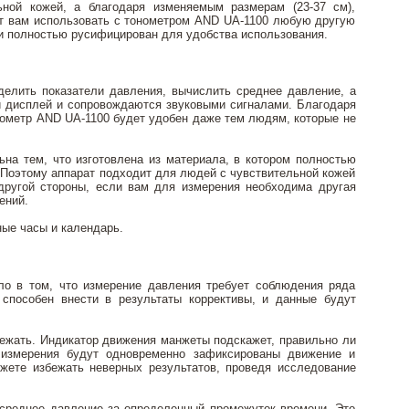
ной кожей, а благодаря изменяемым размерам (23-37 см),
ит вам использовать с тонометром AND UA-1100 любую другую
 и полностью русифицирован для удобства использования.
елить показатели давления, вычислить среднее давление, а
й дисплей и сопровождаются звуковыми сигналами. Благодаря
нометр AND UA-1100 будет удобен даже тем людям, которые не
на тем, что изготовлена из материала, в котором полностью
. Поэтому аппарат подходит для людей с чувствительной кожей
другой стороны, если вам для измерения необходима другая
ений.
ные часы и календарь.
ло в том, что измерение давления требует соблюдения ряда
способен внести в результаты коррективы, и данные будут
ежать. Индикатор движения манжеты подскажет, правильно ли
е измерения будут одновременно зафиксированы движение и
ожете избежать неверных результатов, проведя исследование
 среднее давление за определенный промежуток времени. Это