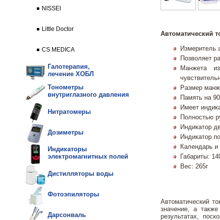
NISSEI
Little Doctor
Автоматический т
Измеритель 
CS MEDICA
Позволяет р
Галотерапия,
Манжета из
лечение ХОБЛ
чувствитель
Тонометры
Размер манже
внутриглазного давления
Память на 90
Имеет индик
Нитратомеры
Полностью р
Индикатор д
Дозиметры
Индикатор п
Календарь и
Индикаторы
Габариты: 14
электромагнитных полей
Вес: 265г
Дистилляторы воды
Фотоэпиляторы
Автоматический то
значение, а такж
Дарсонваль
результатах, поск