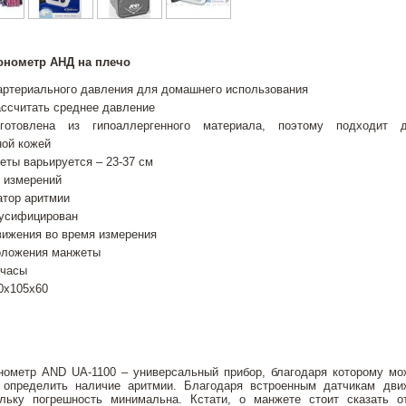
онометр АНД на плечо
артериального давления для домашнего использования
ассчитать среднее давление
готовлена из гипоаллергенного материала, поэтому подходит
ной кожей
ты варьируется – 23-37 см
 измерений
атор аритмии
усифицирован
вижения во время измерения
оложения манжеты
 часы
0х105х60
нометр AND UA-1100 – универсальный прибор, благодаря которому мо
е определить наличие аритмии. Благодаря встроенным датчикам дв
ольку погрешность минимальна. Кстати, о манжете стоит сказать о