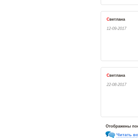
С
ветлана
12-09-2017
С
ветлана
22-08-2017
Отображены пос
Читать вс