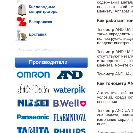
содержаний метал
пользоваться ей с
Кислородные
манжету. Аппарат и
концентраторы
Как работает то
Распродажа
Тонометр AND UA-1
также определить 
Доставка
полной русификаци
владеют иностранн
Реклама на FineHealth.ru:
Тонометр AND UA-1
отсутствуют металл
и аллергиков, а р
Производители
манжета, можете см
Тонометр AND UA-11
Как тонометр AN
Автоматический то
условий, среди ко
неверными.
Тонометр AND UA-1
она надета, инди
изменение сердечн
вновь.
Автоматический то