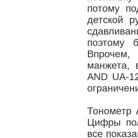
потому по
детской р
сдавливан
поэтому 
Впрочем,
манжета, 
AND UA-12
ограничен
Тонометр 
Цифры пол
все показ