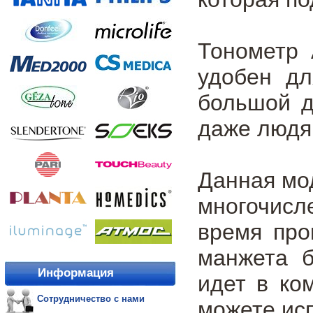
Тонометр 
удобен дл
большой д
даже людя
Данная мо
многочис
время про
манжета б
Информация
идет в ко
Сотрудничество с нами
можете ис