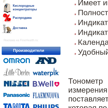
Имеет и
Кислородные
концентраторы
Полнос
Распродажа
Индикат
Доставка
Индикат
Календа
Реклама на FineHealth.ru:
Удобный
Производители
Тонометр
измерения
поставля
которая по