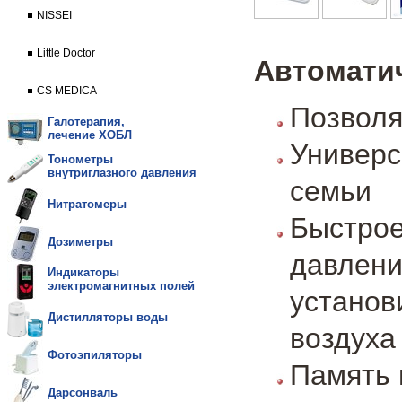
NISSEI
Little Doctor
Автоматич
CS MEDICA
Позволя
Галотерапия,
лечение ХОБЛ
Универс
Тонометры
внутриглазного давления
семьи
Нитратомеры
Быстр
Дозиметры
давле
Индикаторы
электромагнитных полей
установ
Дистилляторы воды
воздуха
Фотоэпиляторы
Память 
Дарсонваль