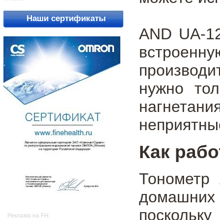
Наши сертификаты
AND UA-12
встроенну
производи
нужно тол
нагнетан
неприятны
Как рабо
Тонометр
домашних 
поскольку
Реклама на FH: