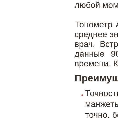
любой мом
Тонометр 
среднее з
врач. Вст
данные 9
времени. К
Преимущ
Точнос
манжеты
точно, 