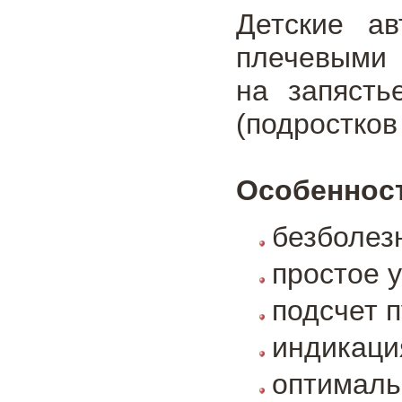
Детские ав
плечевыми 
на запясть
(подростков
Особеннос
безболез
простое 
подсчет п
индикаци
оптималь