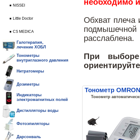
необходимо и
NISSEI
Обхват плеча 
Little Doctor
подмышечно
CS MEDICA
расслаблена.
Галотерапия,
лечение ХОБЛ
При выборе
Тонометры
внутриглазного давления
ориентируйте
Нитратомеры
Дозиметры
Тонометр OMRON M
Индикаторы
Тонометр автоматически
электромагнитных полей
Дистилляторы воды
Фотоэпиляторы
Дарсонваль