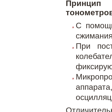
Принцип 
тонометров
С помощь
сжимания
При пос
колебате
фиксирую
Микропр
аппарат
осцилляц
Отличител