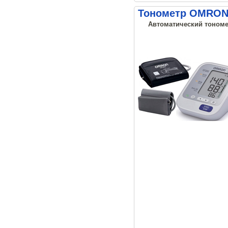
Тонометр OMRON M
Автоматический тономет