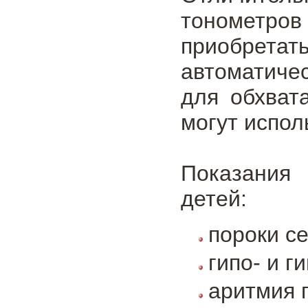
тонометро
приобрета
автоматиче
для обхват
могут испол
Показания
детей:
пороки с
гипо- и г
аритмия п