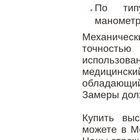
По тип
манометр
Механичес
точностью
использо
медицинс
обладающи
Замеры долж
Купить выс
можете в М