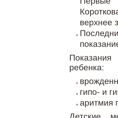
Первые 
Коротко
верхнее 
Последни
показание
Показания
ребенка:
врожденн
гипо- и г
аритмия п
Детские м