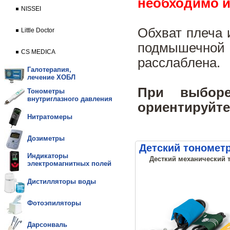
необходимо и
NISSEI
Обхват плеча 
Little Doctor
подмышечно
CS MEDICA
расслаблена.
Галотерапия,
лечение ХОБЛ
При выборе
Тонометры
внутриглазного давления
ориентируйте
Нитратомеры
Дозиметры
Детский тонометр
Индикаторы
Десткий механический то
электромагнитных полей
Дистилляторы воды
Фотоэпиляторы
Дарсонваль