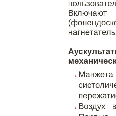
пользова
Включают
(фонендо
нагнетатель
Аускульта
механическ
Манжета
систолич
пережати
Воздух 