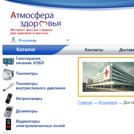
Интернет магазин товаров
для здоровья и красоты
Каталог
Контакты
Достав
Галотерапия,
лечение ХОБЛ
Тонометры
Тонометры
внутриглазного давления
Нитратомеры
Главная
→
Владимир
→ Доста
Дозиметры
Индикаторы
электромагнитных полей