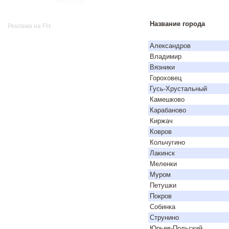
Название города
Реклама на FH:
Александров
Владимир
Вязники
Гороховец
Гусь-Хрустальный
Камешково
Карабаново
Киржач
Ковров
Кольчугино
Лакинск
Меленки
Муром
Петушки
Покров
Собинка
Струнино
Юрьев-Польский