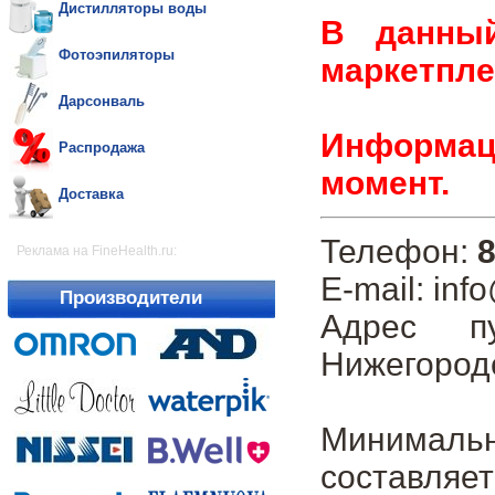
Дистилляторы воды
В данны
Фотоэпиляторы
маркетпле
Дарсонваль
Информаци
Распродажа
момент.
Доставка
Телефон:
8
Реклама на FineHealth.ru:
E-mail: inf
Производители
Адрес п
Нижегородс
Минималь
составляет