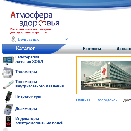
Интернет магазин товаров
для здоровья и красоты
Каталог
Контакты
Достав
Галотерапия,
лечение ХОБЛ
Тонометры
Тонометры
внутриглазного давления
Нитратомеры
Главная
→
Волгодонск
→ Дост
Дозиметры
Индикаторы
электромагнитных полей