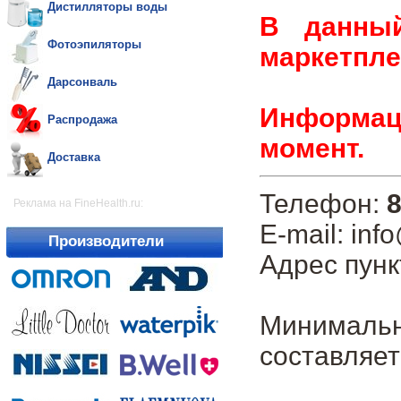
Дистилляторы воды
В данны
Фотоэпиляторы
маркетпле
Дарсонваль
Информаци
Распродажа
момент.
Доставка
Телефон:
8
Реклама на FineHealth.ru:
E-mail: inf
Производители
Адрес пунк
Минималь
составляет