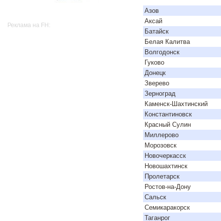
Азов
Аксай
Реклама на FH:
Батайск
Белая Калитва
Волгодонск
Гуково
Донецк
Зверево
Зерноград
Каменск-Шахтинский
Константиновск
Красный Сулин
Миллерово
Морозовск
Новочеркасск
Новошахтинск
Пролетарск
Ростов-на-Дону
Сальск
Семикаракорск
Таганрог