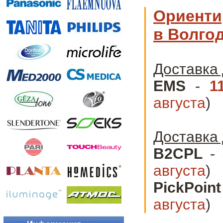
Ориенти
в Волго
Доставка 
EMS
-
1
августа
)
Доставка 
B2CPL
-
августа
)
PickPoint
августа
)