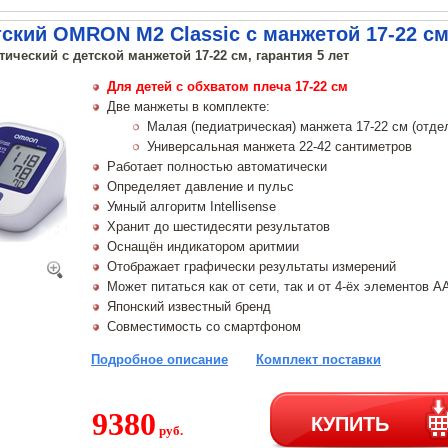
ский OMRON M2 Classic с манжетой 17-22 с
ический с детской манжетой 17-22 см, гарантия 5 лет
Для детей с обхватом плеча 17-22 см
Две манжеты в комплекте:
Малая (педиатрическая) манжета 17-22 см (отде
Универсальная манжета 22-42 сантиметров
Работает полностью автоматически
Определяет давление и пульс
Умный алгоритм Intellisense
Хранит до шестидесяти результатов
Оснащён индикатором аритмии
Отображает графически результаты измерений
Может питаться как от сети, так и от 4-ёх элементов А
Японский известный бренд
Совместимость со смартфоном
Подробное описание
Комплект поставки
9380
КУПИТЬ
руб.