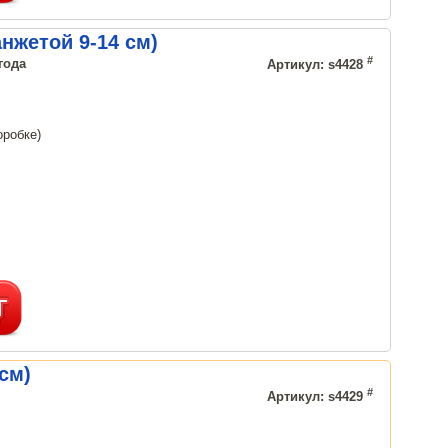
нжетой 9-14 см)
#
года
Артикул: s4428
оробке)
см)
#
Артикул: s4429