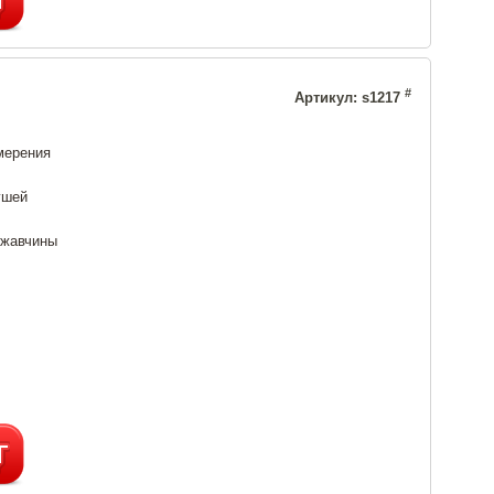
#
Артикул: s1217
мерения
ушей
ржавчины