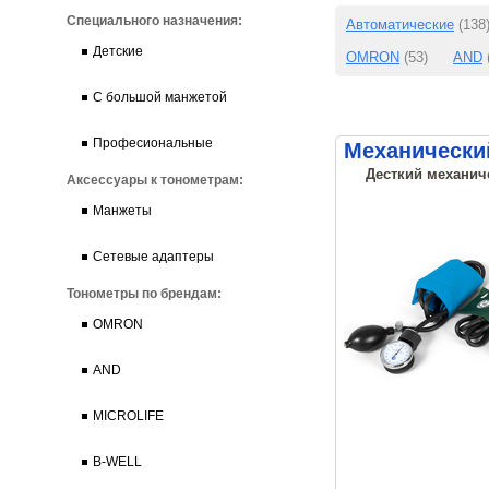
Специального назначения:
Автоматические
(138
Детские
OMRON
(53)
AND
С большой манжетой
Професиональные
Механический
Десткий механиче
Аксессуары к тонометрам:
Манжеты
Сетевые адаптеры
Тонометры по брендам:
OMRON
AND
MICROLIFE
B-WELL