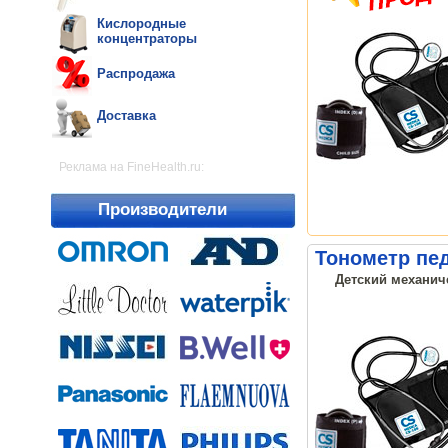
Кислородные
концентраторы
Распродажа
Доставка
Реклама на FineHealth.ru:
Производители
Тонометр пед
Детский механиче