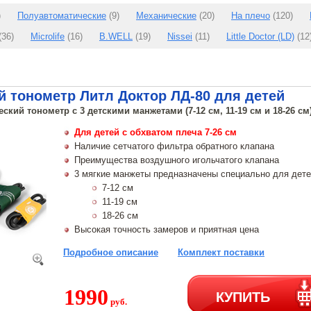
)
Полуавтоматические
(9)
Механические
(20)
На плечо
(120)
(36)
Microlife
(16)
B.WELL
(19)
Nissei
(11)
Little Doctor (LD)
(12
 тонометр Литл Доктор ЛД-80 для детей
ский тонометр с 3 детскими манжетами (7-12 см, 11-19 см и 18-26 см)
Для детей с обхватом плеча 7-26 см
Наличие сетчатого фильтра обратного клапана
Преимущества воздушного игольчатого клапана
3 мягкие манжеты предназначены специально для дет
7-12 см
11-19 см
18-26 см
Высокая точность замеров и приятная цена
Подробное описание
Комплект поставки
1990
КУПИТЬ
руб.