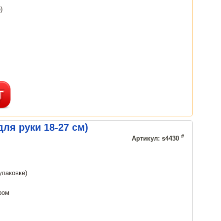
)
ля руки 18-27 см)
#
Артикул: s4430
упаковке)
ром