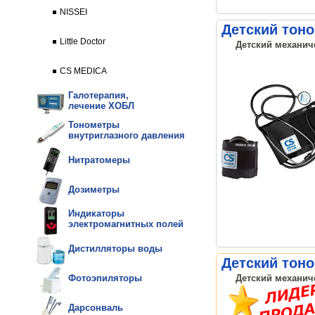
NISSEI
Детский тоно
Little Doctor
Детский механич
CS MEDICA
Галотерапия,
лечение ХОБЛ
Тонометры
внутриглазного давления
Нитратомеры
Дозиметры
Индикаторы
электромагнитных полей
Дистилляторы воды
Детский тоно
Детский механиче
Фотоэпиляторы
Дарсонваль