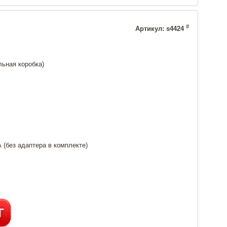
м
#
Артикул: s4424
льная коробка)
А (без адаптера в комплекте)