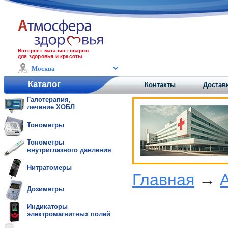
Интернет магазин товаров
для здоровья и красоты
Каталог
Контакты
Доставк
Галотерапия,
лечение ХОБЛ
Тонометры
Тонометры
внутриглазного давления
Нитратомеры
Главная
→
Дозиметры
Индикаторы
электромагнитных полей