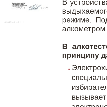
В устройств
выдыхаемо
режиме. По
Реклама на FH:
алкометром 
В алкотес
принципу д
Электро
специа
избирате
вызывае
электро