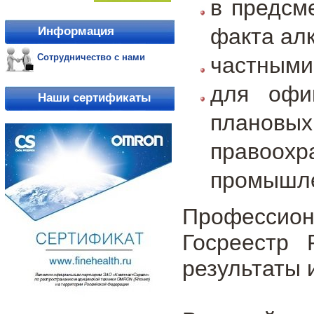
в предсм
факта алк
Информация
Сотрудничество с нами
частными
для офиц
Наши сертификаты
планов
правоохр
промышле
Профессион
Госреестр
результаты 