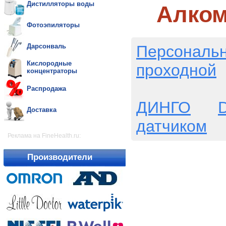
Дистилляторы воды
Алком
Фотоэпиляторы
Персональ
Дарсонваль
Кислородные
проходной
концентраторы
Распродажа
ДИНГО
D
Доставка
датчиком
Реклама на FineHealth.ru:
Производители