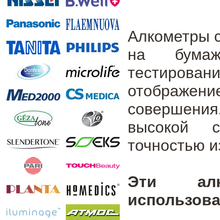
Алкометры 
на бумаж
тестиров
отображени
совершени
высокой с
точностью и
Эти алк
использов