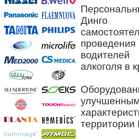
Персональ
Динго 
самостояте
проведен
водителе
алкоголя в 
Оборудова
улучшенн
характерис
территории 