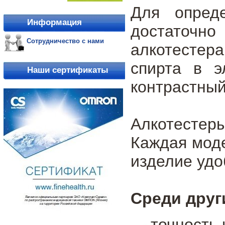
Для опред
Информация
достаточно
Сотрудничество с нами
алкотестер
спирта в э
Наши сертификаты
контрастный
Алкотестер
Каждая моде
изделие удо
Среди друг
точность 