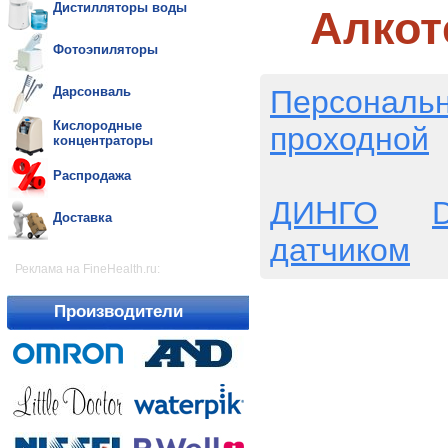
Дистилляторы воды
Алкот
Фотоэпиляторы
Персональ
Дарсонваль
Кислородные
проходной
концентраторы
Распродажа
ДИНГО
D
Доставка
датчиком
Реклама на FineHealth.ru:
Производители