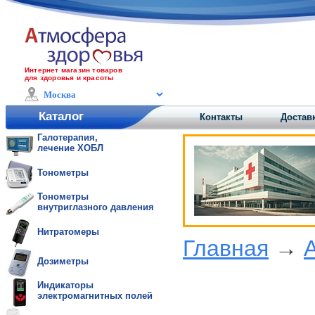
Интернет магазин товаров
для здоровья и красоты
Каталог
Контакты
Доставк
Галотерапия,
лечение ХОБЛ
Тонометры
Тонометры
внутриглазного давления
Нитратомеры
Главная
→
Дозиметры
Индикаторы
электромагнитных полей