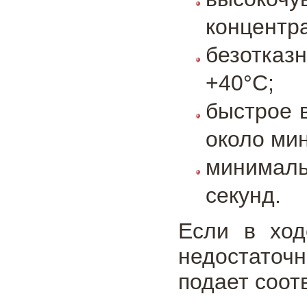
концентр
безотказ
+40°С;
быстрое 
около мин
минимал
секунд.
Если в ход
недостаточ
подает соот