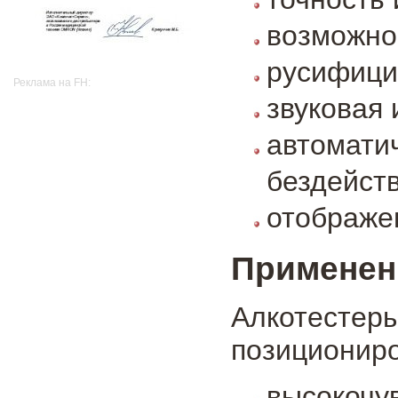
возможнос
русифици
Реклама на FH:
звуковая 
автомат
бездейств
отображе
Применен
Алкотесте
позициониро
высокочу