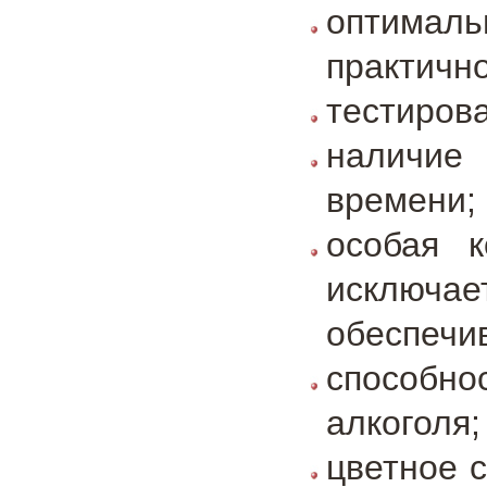
оптималь
практичн
тестирова
наличие
времени;
особая к
исключае
обеспечив
способно
алкоголя;
цветное 