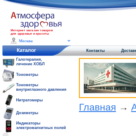
Интернет магазин товаров
для здоровья и красоты
Каталог
Контакты
Доставк
Галотерапия,
лечение ХОБЛ
Тонометры
Тонометры
внутриглазного давления
Нитратомеры
Главная
→
Дозиметры
Индикаторы
электромагнитных полей