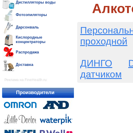
Дистилляторы воды
Алко
Фотоэпиляторы
Персональ
Дарсонваль
Кислородные
проходной
концентраторы
Распродажа
ДИНГО
D
Доставка
датчиком
Реклама на FineHealth.ru:
Производители