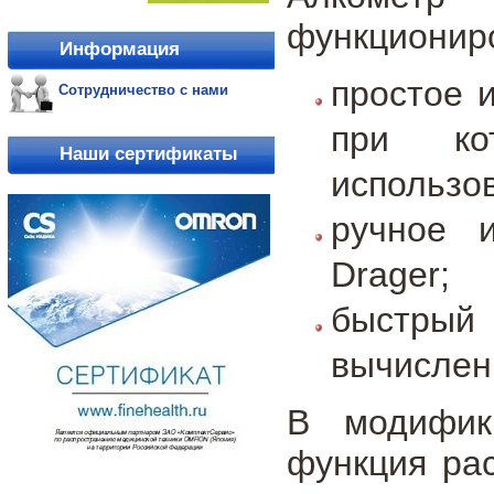
функциониро
Информация
простое 
Сотрудничество с нами
при ко
Наши сертификаты
использо
ручное 
Drager;
быстрый
вычислен
В модифик
функция рас