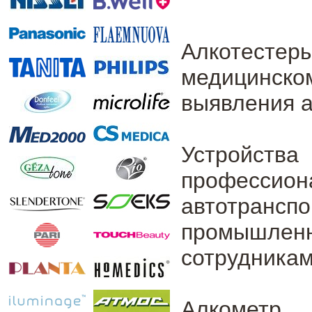
Алкотесте
медицинско
выявления а
Устройс
професс
автотрансп
промышленн
сотрудника
Алкометр