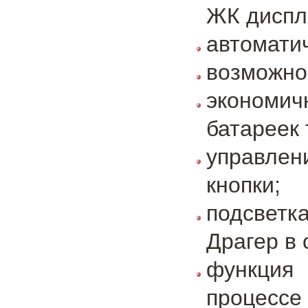
ЖК диспл
автомати
возможно
экономи
батареек 
управле
кнопки;
подсвет
Драгер в
функция
процесс