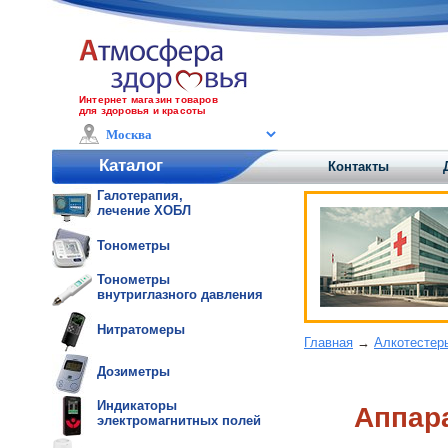
Интернет магазин товаров
для здоровья и красоты
Каталог
Контакты
Галотерапия,
лечение ХОБЛ
Тонометры
Тонометры
внутриглазного давления
Нитратомеры
Главная
→
Алкотестер
Дозиметры
Индикаторы
Аппар
электромагнитных полей