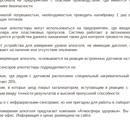
ерсонала на предприятиях с опасным производством, где имеются
нике безопасности.
малой погрешностью, необходимостью проводить калибровку 1 раз в
щих потоком.
ные алкотестеры могут использоваться на предприятиях, где введ
олера или пластиковых пропусков. Система работает в автономно
уются устройства данного назначения также для контроля трезвости л
т устройства для измерения уровня алкоголя, не имеющие дисплея,
вают на наличие или отсутствие опьянения.
змеряющих алкоголь, основывается на реакции встроенных датчиков на
 сенсоров алкотестеры подразделяются на:
вые, где рядом с датчиком расположен специальный нагревательный 
гает 20%.
кие, в которых анод покрыт катализатором, вступающим в реакцию с 
м ввиду точности результатов и высокой пропускной способности.
 и с инфракрасными сенсорами, но они пригодны для работы в лаборат
измерения алкоголя предлагает компания «Атмосфера здоровья». Вы м
ве офис. Информация о ценах размещена на сайте.