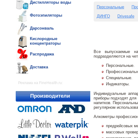
Дистилляторы воды
Персональные
Пр
Фотоэпиляторы
ДИНГО
Drivesafe
Дарсонваль
Кислородные
концентраторы
Все выпускаемые на
Распродажа
подразделяются на чет
Персональные.
Доставка
Профессиональн
Специальные.
Реклама на FineHealth.ru:
Индикаторы.
Индивидуальные аппар
Производители
приборы подходят для 
напитков. Персональные
регулярном использова
Алкометры профессион
предрейсовых ме
массовых провер