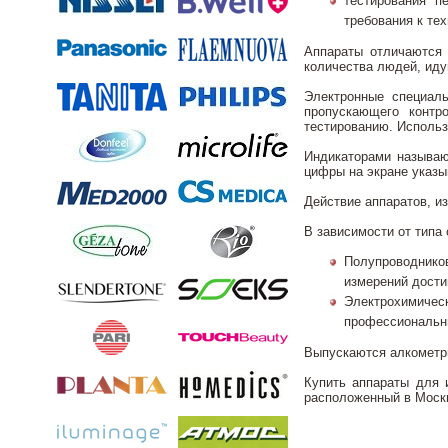
тестирования п
требования к тех
Аппараты отличаются 
количества людей, иду
Электронные специаль
пропускающего контр
тестированию. Использ
Индикаторами называю
цифры на экране указы
Действие аппаратов, и
В зависимости от типа
Полупроводнико
измерений дости
Электрохимичес
профессиональны
Выпускаются алкометры
Купить аппараты для 
расположенный в Моск