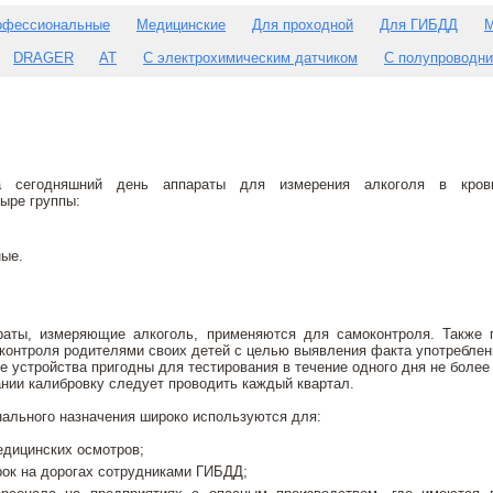
офессиональные
Медицинские
Для проходной
Для ГИБДД
М
DRAGER
AT
С электрохимическим датчиком
С полупроводни
 сегодняшний день аппараты для измерения алкоголя в кров
ыре группы:
ые.
аты, измеряющие алкоголь, применяются для самоконтроля. Также 
контроля родителями своих детей с целью выявления факта употреблен
 устройства пригодны для тестирования в течение одного дня не более 
нии калибровку следует проводить каждый квартал.
ального назначения широко используются для:
дицинских осмотров;
ок на дорогах сотрудниками ГИБДД;