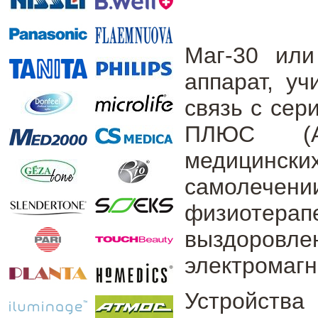
Маг-30 или
аппарат, уч
связь с сер
ПЛЮС (Ал
медицинс
самолеч
физиотерап
выздоровле
электромагн
Устройства