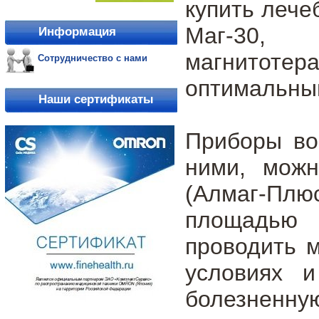
купить лече
Маг-30
Информация
магнитотер
Сотрудничество с нами
оптимальный
Наши сертификаты
Приборы во
ними, можн
(Алмаг-Плюс
площадью 
проводить 
условиях 
болезненную