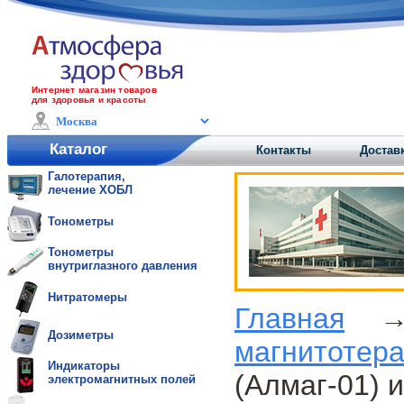
Интернет магазин товаров
для здоровья и красоты
Каталог
Контакты
Доставк
Галотерапия,
лечение ХОБЛ
Тонометры
Тонометры
внутриглазного давления
Нитратомеры
Главная
Дозиметры
магнитотер
Индикаторы
(Алмаг-01) 
электромагнитных полей