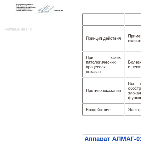
Реклама на FH:
Приме
Принцип действия
сказыв
При каких
патологических
Болезн
процессах
и неко
показан
Все т
обост
Противопоказания
злока
функци
Воздействие
Электр
Аппарат АЛМАГ-0