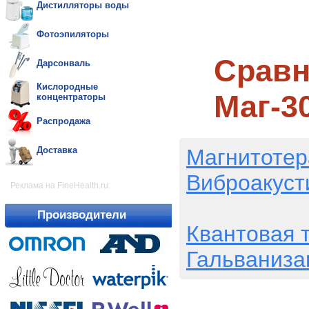
Дистилляторы воды
Фотоэпиляторы
Сравн
Дарсонваль
Кислородные
Маг-3
концентраторы
Распродажа
Магнитотер
Доставка
Виброакуст
Реклама на FineHealth.ru:
Производители
Квантовая 
Гальваниза