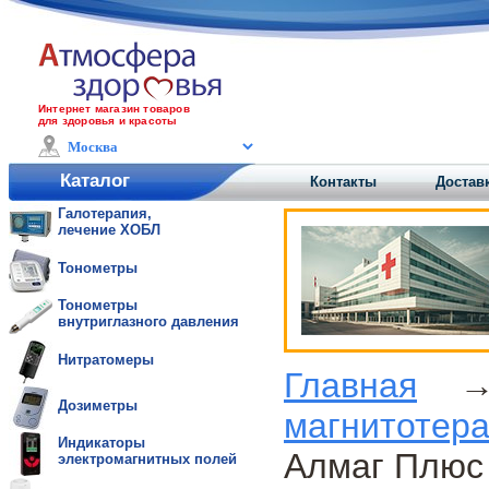
Интернет магазин товаров
для здоровья и красоты
Каталог
Контакты
Доставк
Галотерапия,
лечение ХОБЛ
Тонометры
Тонометры
внутриглазного давления
Нитратомеры
Главная
Дозиметры
магнитотер
Индикаторы
Алмаг Плюс 
электромагнитных полей