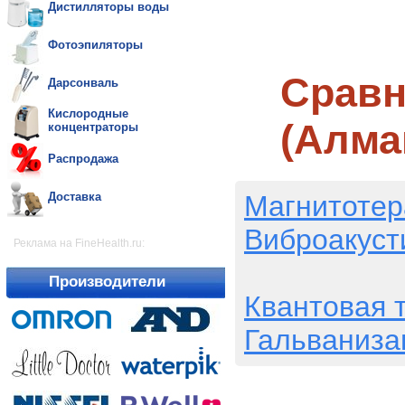
Дистилляторы воды
Фотоэпиляторы
Сравн
Дарсонваль
Кислородные
(Алма
концентраторы
Распродажа
Магнитотер
Доставка
Виброакуст
Реклама на FineHealth.ru:
Производители
Квантовая 
Гальваниза