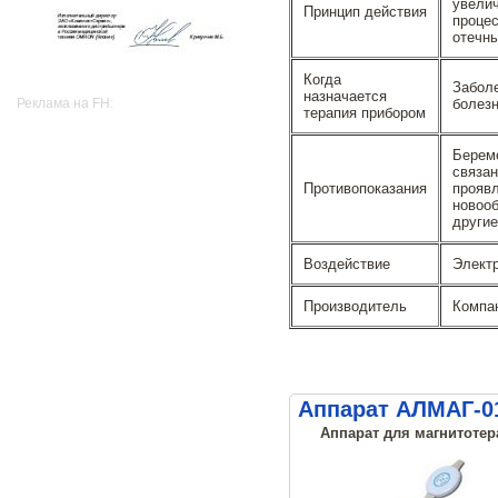
увели
Принцип действия
процес
отечны
Когда
Забол
назначается
болезн
Реклама на FH:
терапия прибором
Берем
связа
Противопоказания
проя
новоо
другие
Воздействие
Элект
Производитель
Компа
Аппарат АЛМАГ-0
Аппарат для магнитотер