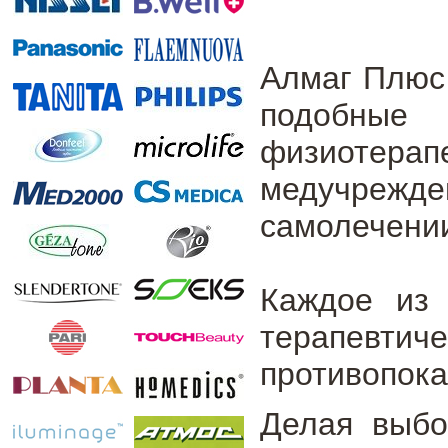
Алмаг Плюс 
подобные 
физиотер
медучре
самолечении
Каждое из 
терапевтич
противопока
Делая выбо