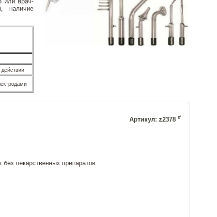
 или врач-
я, наличие
 действии
лектродами
#
Артикул: z2378
 без лекарственных препаратов