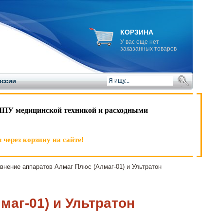
КОРЗИНА
У вас еще нет
заказанных товаров
оссии
ЛПУ медицинской техникой и расходными
 через корзину на сайте!
нение аппаратов Алмаг Плюс (Алмаг-01) и Ультратон
аг-01) и Ультратон