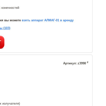
 конечностей
ния вы можете
взять аппарат АЛМАГ-01 в аренду
ы (103)
#
Артикул: z3998
х излучателя)