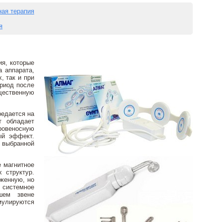
ная терапия
я
ия, которые
а аппарата,
, так и при
ериод после
ущественную
редается на
т обладает
ровеносную
ый эффект.
 выбранной
е магнитное
 структур.
аженную, но
 системное
йшем звене
мулируются