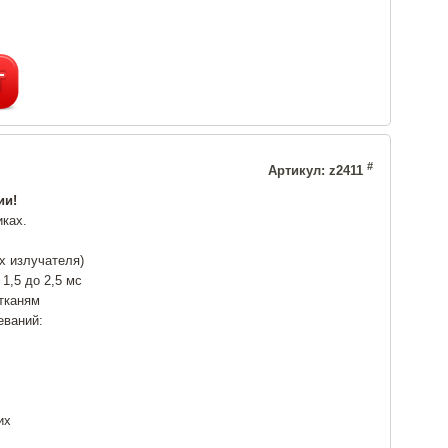
#
Артикул: z2411
ии!
иках.
х излучателя)
1,5 до 2,5 мс
 тканям
еваний:
их