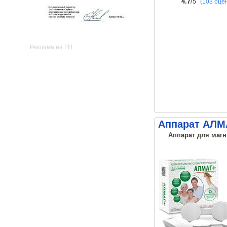
4.7
/5
(103 оце
Реклама на FH:
Аппарат АЛМ
Аппарат для магн