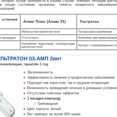
о аппарат лучше приобрести в Вашем случае, поможет лечащий доктор
ив общее состояние организма, тяжесть конкретного заболевани
показаний.
тличия
Алмаг Плюс (Алмаг 01)
Ультратон
Импульсное магнитное поле
Ток высокого напряжения
и процедуре
Отсутствует
Возможны при прижигающем
Наложение индукторов, генерирующих
Контакт с газоразрядными э
магнитное поле
УЛЬТРАТОН 03-АМП 2инт
онвализации, гарантия 1 год
Эргономичность
Эффективность лечения и профилактики заболеваний
Подходит как взрослым, так и грудным младенцам
Возможность проведения лечения в домашних условиях
Отсутствие побочных эффектов
1 насадка-электрод:
Грибовидная
Цвет корпуса: белый
Вес прибора: не более 800 грамм