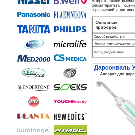
Выбрать, какой именн
физиотерапевт, оцен
ограничений и противо
Основные о
приборов
Способ воздействия
Неприятные ощущения пр
Метод воздействия
Дарсонваль 
Аппарат для дарс