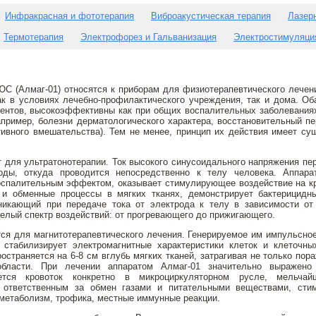
Инфракрасная и фототерапия
Виброакустическая терапия
Лазер
Термотерапия
Электрофорез и Гальванизация
Электростимуляци
С (Алмаг-01) относятся к приборам для физиотерапевтического лечен
к в условиях лечебно-профилактического учреждения, так и дома. Об
ентов, высокоэффективны как при общих воспалительных заболеваниях
пример, болезни дерматологического характера, восстановительный п
тивного вмешательства). Тем не менее, принцип их действия имеет с
ат для ультратонотерапии. Ток высокого синусоидального напряжения пе
оды, откуда проводится непосредственно к телу человека. Аппара
спалительным эффектом, оказывает стимулирующее воздействие на к
 и обменные процессы в мягких тканях, демонстрирует бактерицидн
никающий при передаче тока от электрода к телу в зависимости от
елый спектр воздействий: от прогревающего до прижигающего.
ся для магнитотерапевтического лечения. Генерируемое им импульсно
 стабилизирует электромагнитные характеристики клеток и клеточных
остраняется на 6-8 см вглубь мягких тканей, затрагивая не только пор
бласти. При лечении аппаратом Алмаг-01 значительно выражено
ается кровоток конкретно в микроциркуляторном русле, мельча
, ответственным за обмен газами и питательными веществами, сти
метаболизм, трофика, местные иммунные реакции.