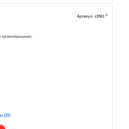
#
Артикул: z2861
о кровообращения;
ы (20)