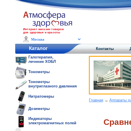
Интернет магазин товаров
для здоровья и красоты
Каталог
Контакты
Галотерапия,
лечение ХОБЛ
Тонометры
Тонометры
внутриглазного давления
Нитратомеры
Главная
→
Аппараты д
Дозиметры
Индикаторы
Сравне
электромагнитных полей