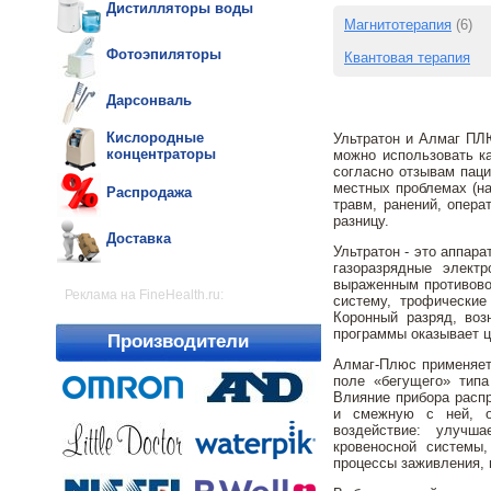
Дистилляторы воды
Магнитотерапия
(6)
Фотоэпиляторы
Квантовая терапия
Дарсонваль
Кислородные
Ультратон и Алмаг ПЛЮ
концентраторы
можно использовать ка
согласно отзывам паци
местных проблемах (на
Распродажа
травм, ранений, опера
разницу.
Доставка
Ультратон - это аппар
газоразрядные электр
выраженным противово
Реклама на FineHealth.ru:
систему, трофические
Коронный разряд, воз
программы оказывает ц
Производители
Алмаг-Плюс применяет
поле «бегущего» типа
Влияние прибора распр
и смежную с ней, о
воздействие: улучш
кровеносной системы
процессы заживления, 