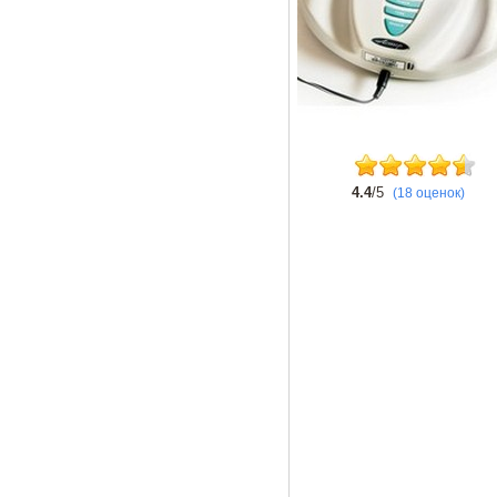
4.4
/5
(18 оценок)