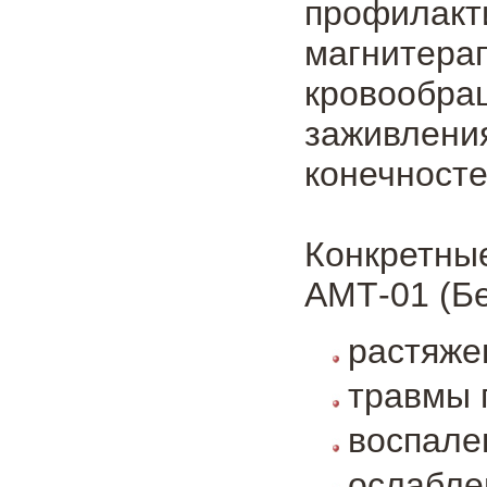
профилакт
магнитера
кровообр
заживлени
конечносте
Конкретн
АМТ-01 (Бе
растяже
травмы 
воспале
ослабле