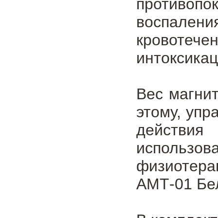
противоп
воспален
кровотеч
интоксикац
Вес магнит
этому, упр
действи
использов
физиотерап
АМТ-01 Бел