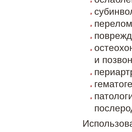
субинво
перелом
поврежд
остеохо
и позво
периарт
гематог
патоло
послеро
Использов