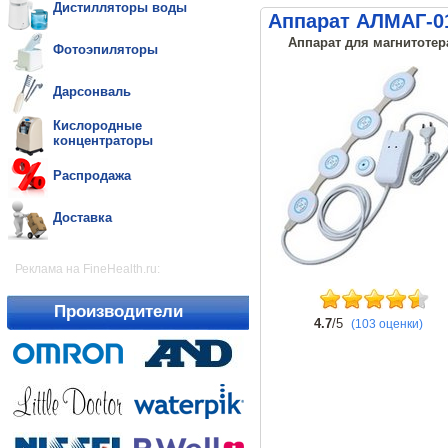
Дистилляторы воды
Аппарат АЛМАГ-0
Аппарат для магнитотер
Фотоэпиляторы
Дарсонваль
Кислородные
концентраторы
Распродажа
Доставка
Реклама на FineHealth.ru:
Производители
4.7
/5
(103 оценки)