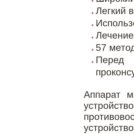
Легкий в
Использ
Лечение
57 мето
Перед 
проконс
Аппарат м
устройс
противово
устройст