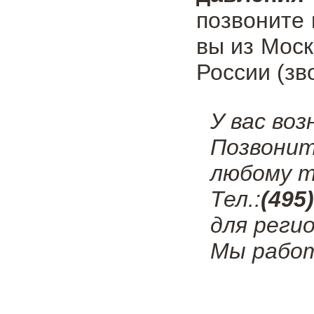
позвоните
вы из Мос
России (зв
У вас во
Позвонит
любому т
Тел.:
(495
для регио
Мы работ