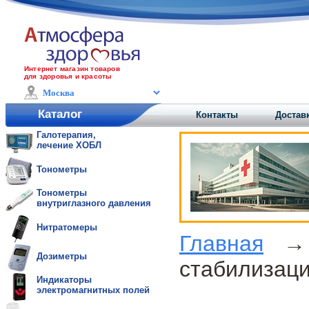
Интернет магазин товаров
для здоровья и красоты
Каталог
Контакты
Доставк
Галотерапия,
лечение ХОБЛ
Тонометры
Тонометры
внутриглазного давления
Нитратомеры
Главная
Дозиметры
стабилизац
Индикаторы
электромагнитных полей