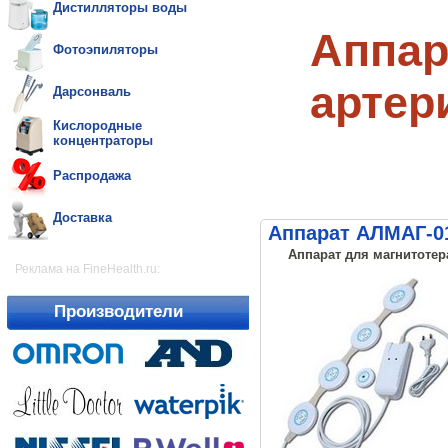
Дистилляторы воды
Аппар
Фотоэпиляторы
артер
Дарсонваль
Кислородные
концентраторы
Распродажа
Доставка
Аппарат АЛМАГ-0
Аппарат для магнитотер
Реклама на FineHealth.ru:
Производители