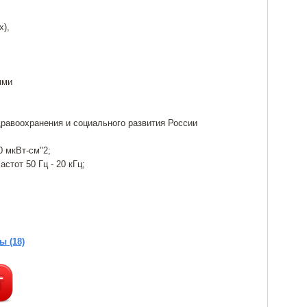
х),
ями
равоохранения и социального развития России
0 мкВт-см"2;
тот 50 Гц - 20 кГц;
ы (18)