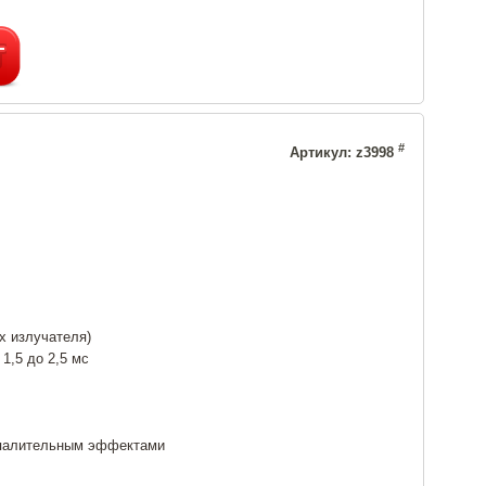
#
Артикул: z3998
х излучателя)
1,5 до 2,5 мс
спалительным эффектами