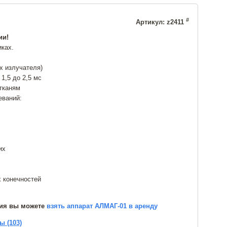
#
Артикул: z2411
ии!
иках.
х излучателя)
1,5 до 2,5 мс
 тканям
еваний:
их
 конечностей
ния вы можете
взять аппарат АЛМАГ-01 в аренду
ы (103)