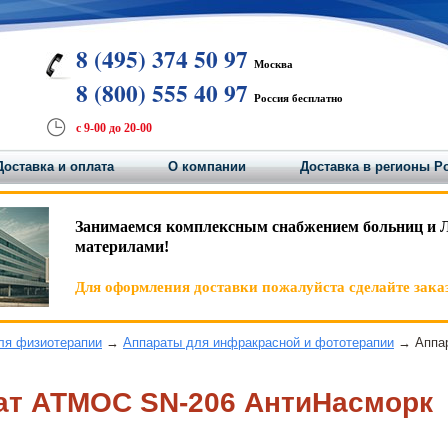
8 (495) 374 50 97
Москва
8 (800) 555 40 97
Россия бесплатно
с 9-00 до 20-00
Доставка и оплата
О компании
Доставка в регионы Р
Занимаемся комплексным снабжением больниц и 
материлами!
Для оформления доставки пожалуйста сделайте заказ
ля физиотерапии
→
Аппараты для инфракрасной и фототерапии
→ Аппар
ат АТМОС SN-206 АнтиНасморк