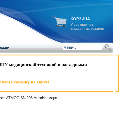
КОРЗИНА
У вас еще нет
заказанных товаров
оссии
ЛПУ медицинской техникой и расходными
 через корзину на сайте!
ат АТМОС SN-206 АнтиНасморк