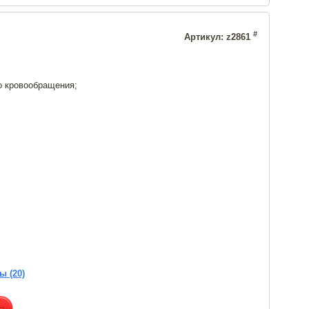
#
Артикул: z2861
о кровообращения;
ы (20)