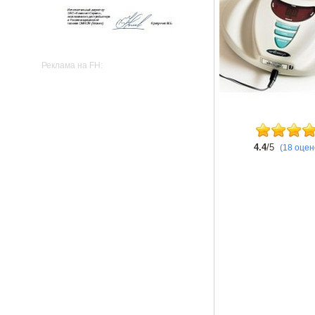
Реклама на FH:
4.4
/5
(18 оцен