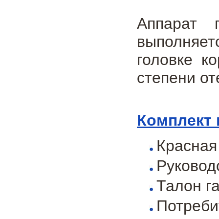
Аппарат 
выполняет
головке к
степени от
Комплект 
Красна
Руковод
Талон г
Потреби