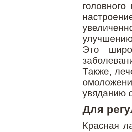
головного
настроени
увеличенн
улучшению
Это широ
заболеван
Также, ле
омоложен
увяданию с
Для рег
Красная л