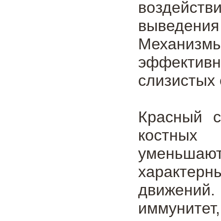
воздейств
выведени
Механизм
эффектив
слизистых 
Красный с
костных 
уменьшаю
характерн
движений
иммунитет,