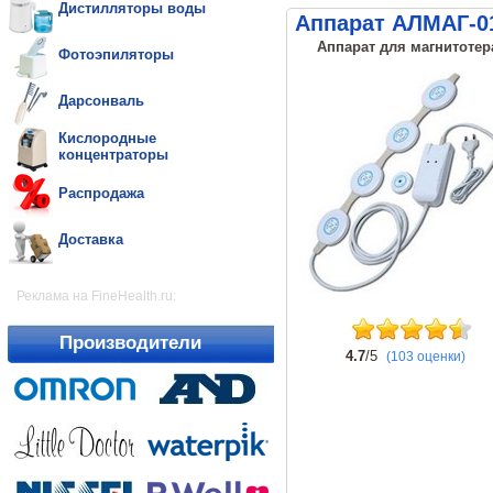
Дистилляторы воды
Аппарат АЛМАГ-0
Аппарат для магнитотер
Фотоэпиляторы
Дарсонваль
Кислородные
концентраторы
Распродажа
Доставка
Реклама на FineHealth.ru:
Производители
4.7
/5
(103 оценки)