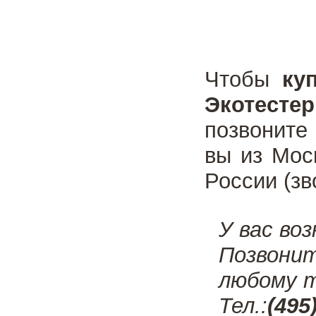
Чтобы
ку
Экотесте
позвоните
вы из Мос
России (зв
У вас во
Позвони
любому т
Тел.:
(495