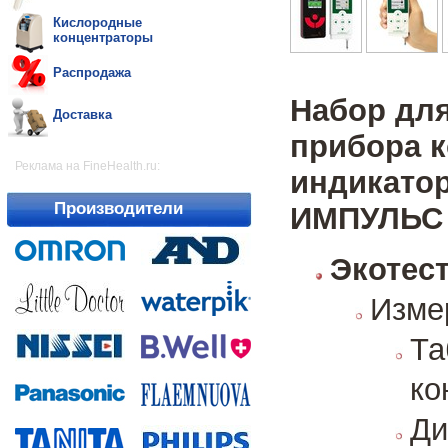
Кислородные
концентраторы
Распродажа
Набор для
Доставка
прибора к
Реклама на FineHealth.ru:
индикато
Производители
ИМПУЛЬС
Экотест
Изме
Та
ко
Д