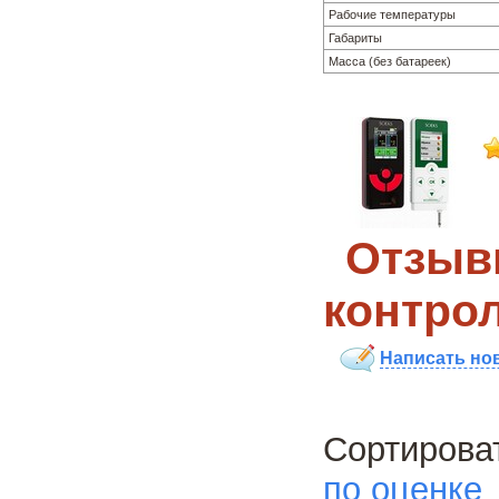
Рабочие температуры
Габариты
Масса (без батареек)
Отзывы
контро
Написать но
Сортиро
по оценке