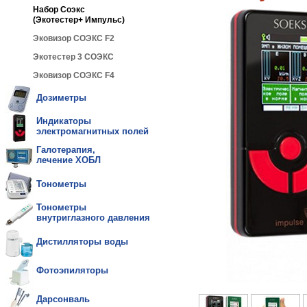
Набор Соэкс
(Экотестер+ Импульс)
Эковизор СОЭКС F2
Экотестер 3 СОЭКС
Эковизор СОЭКС F4
Дозиметры
Индикаторы
электромагнитных полей
Галотерапия,
лечение ХОБЛ
Тонометры
Тонометры
внутриглазного давления
Дистилляторы воды
Фотоэпиляторы
Дарсонваль