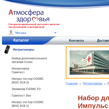
Специализированный интернет-магазин
нитратомеров и дозиметров
Каталог
Контакты
Доставк
Нитратомеры
Набор дополнительного
питания Соэкс
Нитратомер
Гринтест
Нитрат-тестер СОЭКС
(NUC-019-2)
Главная
→
Нитратомеры
→ Н
Эковизор СОЭКС F3
Гринтест Эко
Набор дл
Нитрат-тестер СОЭКС
Импульс
(NUC-019-1)