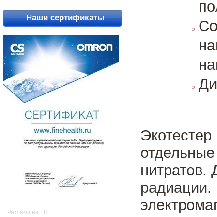
по
Наши сертификаты
С
на
на
Ди
Экотестер
отдельные
нитратов. 
радиации.
электрома
Реклама на FH: