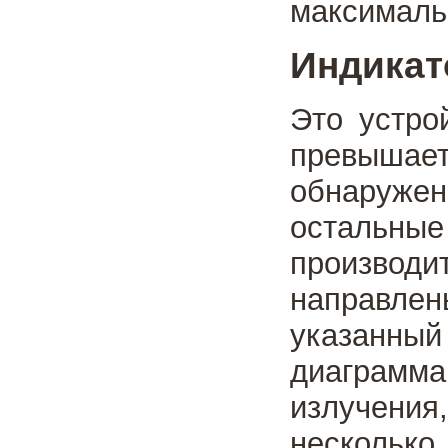
максималь
Индикат
Это устро
превыша
обнаружени
остальны
производ
направле
указанный
диаграмм
излучени
несколько