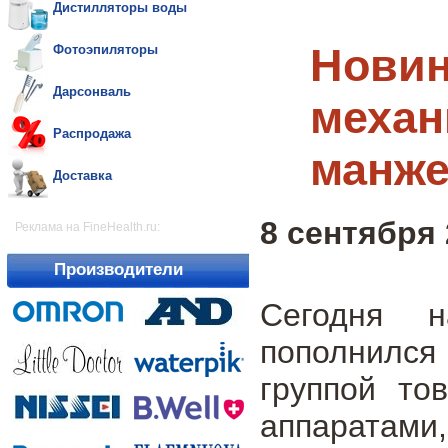
Дистилляторы воды
Новин
Фотоэпиляторы
Дарсонваль
механ
Распродажа
манже
Доставка
8 сентября 
Реклама на FineHealth.ru:
Производители
Сегодня н
пополнился
группой то
аппарата