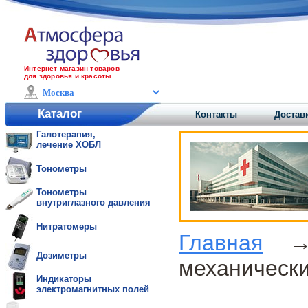
Интернет магазин товаров
для здоровья и красоты
Каталог
Контакты
Доставк
Галотерапия,
лечение ХОБЛ
Тонометры
Тонометры
внутриглазного давления
Нитратомеры
Главная
Дозиметры
механически
Индикаторы
электромагнитных полей