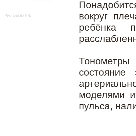
Понадобитс
вокруг пле
Реклама на FH:
ребёнка 
расслабленн
Тонометры 
состояние 
артериаль
моделями и
пульса, нал