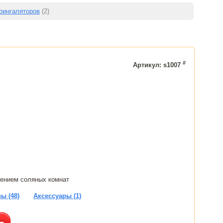
оингаляторов
(2)
#
Артикул: s1007
щением соляных комнат
ы (48)
Аксессуары (1)