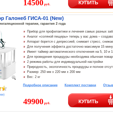
14500
КУПИТЬ
руб.
р Галонеб ГИСА-01 (New)
нгаляционной терапии, гарантия 2 года
Прибор для профилактики и лечения самых разных за
Аналог «соляной пещеры» теперь у вас дома – создав
Аппарат борется с депрессией, снимает стресс, снижа
Для получения эффекта достаточно максимум 15 мину
Имеет таймер автоматического отключения на 5, 10 и 
Для проведения процедуры необходима обычная повар
2 режима работы для индивидуальной настройки
Природность, экологичность процедуры и полное отсу
Размер: 250 мм х 220 мм х 200 мм
Вес: 2 кг
Подробное описание
Комплект поставки
Отзыв
нки)
49900
КУПИТЬ
руб.