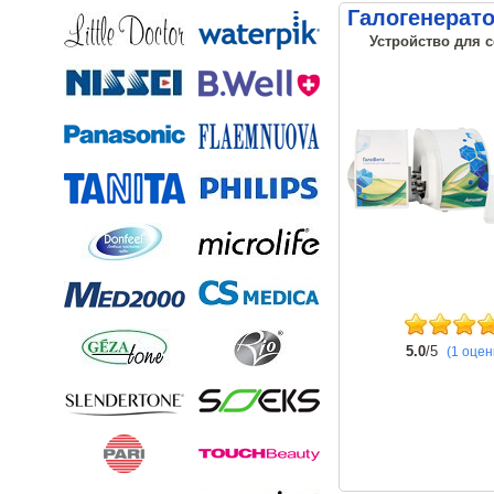
Галогенерат
Устройство для 
5.0
/5
(1 оцен