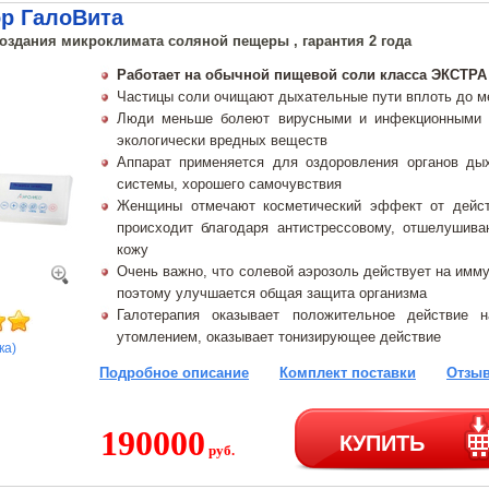
ор ГалоВита
создания микроклимата соляной пещеры , гарантия 2 года
Работает на обычной пищевой соли класса ЭКСТРА
Частицы соли очищают дыхательные пути вплоть до м
Люди меньше болеют вирусными и инфекционными з
экологически вредных веществ
Аппарат применяется для оздоровления органов дых
системы, хорошего самочувствия
Женщины отмечают косметический эффект от дейст
происходит благодаря антистрессовому, отшелуши
кожу
Очень важно, что солевой аэрозоль действует на имм
поэтому улучшается общая защита организма
Галотерапия оказывает положительное действие 
утомлением, оказывает тонизирующее действие
ка)
Подробное описание
Комплект поставки
Отзыв
190000
КУПИТЬ
руб.