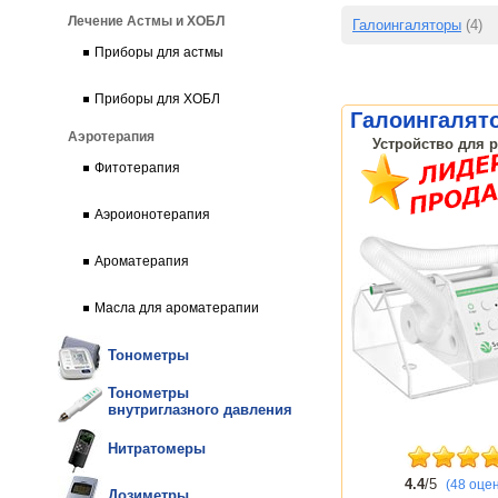
Лечение Астмы и ХОБЛ
Галоингаляторы
(4)
Приборы для астмы
Приборы для ХОБЛ
Галоингалят
Аэротерапия
Устройство для р
Фитотерапия
Аэроионотерапия
Ароматерапия
Масла для ароматерапии
Тонометры
Тонометры
внутриглазного давления
Нитратомеры
4.4
/5
(48 оце
Дозиметры