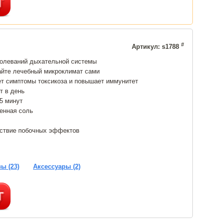
#
Артикул: s1788
болеваний дыхательной системы
айте лечебный микроклимат сами
ет симптомы токсикоза и повышает иммунитет
т в день
15 минут
енная соль
тствие побочных эффектов
ы (23)
Аксессуары (2)