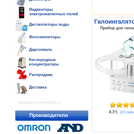
Индикаторы
электромагнитных полей
Галоингалято
Дистилляторы воды
Прибор для галои
Фотоэпиляторы
Дарсонваль
Кислородные
концентраторы
Распродажа
Доставка
Реклама на FineHealth.ru:
4.7
/5
(23 оце
Производители