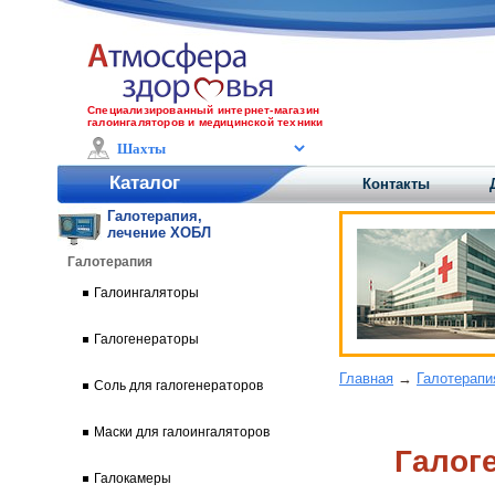
Специализированный интернет-магазин
галоингаляторов и медицинской техники
Каталог
Контакты
Галотерапия,
лечение ХОБЛ
Галотерапия
Галоингаляторы
Галогенераторы
Главная
→
Галотерапи
Соль для галогенераторов
Маски для галоингаляторов
Галог
Галокамеры