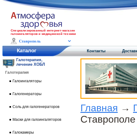
Специализированный интернет-магазин
галоингаляторов и медицинской техники
Каталог
Контакты
Достав
Галотерапия,
лечение ХОБЛ
Галотерапия
Галоингаляторы
Галогенераторы
Главная
→
Соль для галогенераторов
Ставрополе
Маски для галоингаляторов
Галокамеры