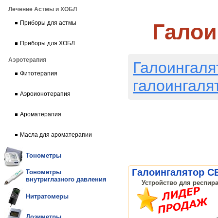
Лечение Астмы и ХОБЛ
Галои
Приборы для астмы
Приборы для ХОБЛ
Аэротерапия
Галоингаля
Фитотерапия
галоингаля
Аэроионотерапия
Ароматерапия
Масла для ароматерапии
Тонометры
Галоингалятор C
Тонометры
внутриглазного давления
Устройство для респира
Нитратомеры
Дозиметры