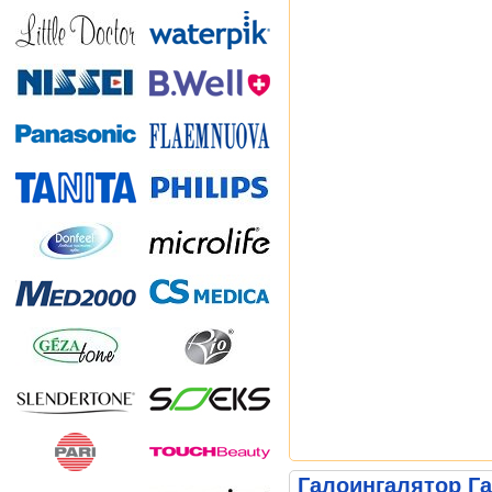
Галоингалятор Га