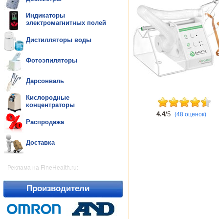
Индикаторы
электромагнитных полей
Дистилляторы воды
Фотоэпиляторы
Дарсонваль
Кислородные
концентраторы
4.4
/5
(48 оценок)
Распродажа
Доставка
Реклама на FineHealth.ru:
Производители