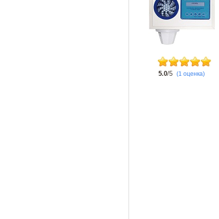
5.0
/5
(1 оценка)