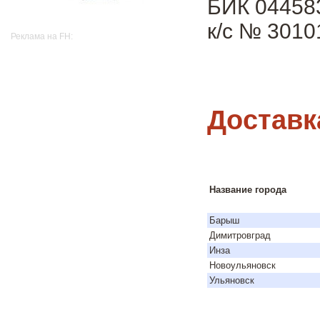
БИК 04458
к/с № 301
Реклама на FH:
Доставк
Название города
Барыш
Димитровград
Инза
Новоульяновск
Ульяновск