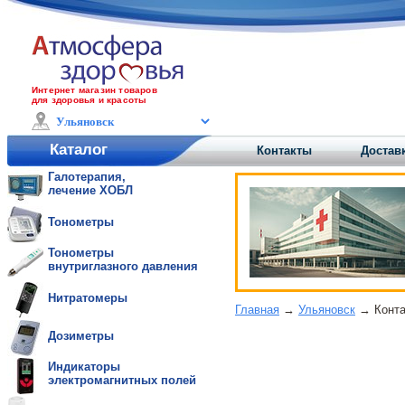
Интернет магазин товаров
для здоровья и красоты
Каталог
Контакты
Достав
Галотерапия,
лечение ХОБЛ
Тонометры
Тонометры
внутриглазного давления
Нитратомеры
Главная
→
Ульяновск
→ Конта
Дозиметры
Индикаторы
электромагнитных полей