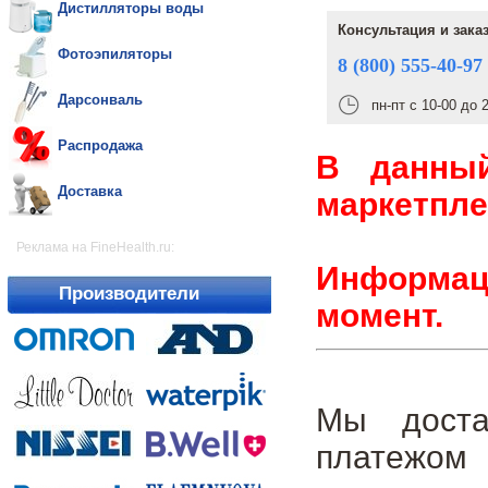
Дистилляторы воды
Консультация и зака
Фотоэпиляторы
8 (800) 555-40-97
Дарсонваль
пн-пт с 10-00 до 
Распродажа
В данны
Доставка
маркетпле
Реклама на FineHealth.ru:
Информаци
Производители
момент.
Мы доста
платежом