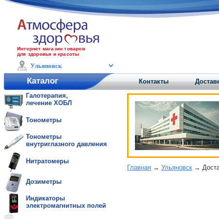
Интернет магазин товаров
для здоровья и красоты
Каталог
Контакты
Достав
Галотерапия,
лечение ХОБЛ
Тонометры
Тонометры
внутриглазного давления
Нитратомеры
Главная
→
Ульяновск
→ Достав
Дозиметры
Индикаторы
электромагнитных полей