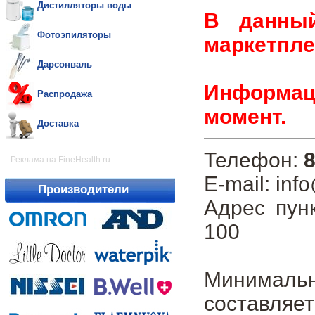
Дистилляторы воды
В данны
Фотоэпиляторы
маркетпле
Дарсонваль
Информаци
Распродажа
момент.
Доставка
Телефон:
8
Реклама на FineHealth.ru:
E-mail: inf
Производители
Адрес пун
100
Минималь
составляет