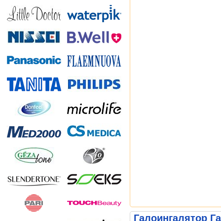
Галоингалятор Га