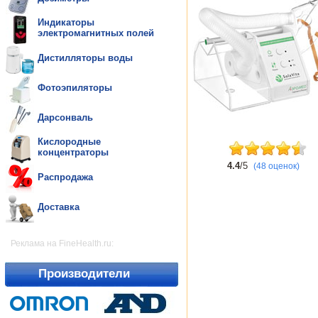
Индикаторы
электромагнитных полей
Дистилляторы воды
Фотоэпиляторы
Дарсонваль
Кислородные
концентраторы
4.4
/5
(48 оценок)
Распродажа
Доставка
Реклама на FineHealth.ru:
Производители