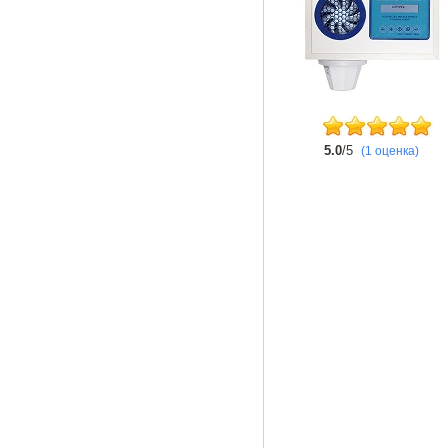
5.0
/5
(1 оценка)