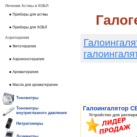
Лечение Астмы и ХОБЛ
Галог
Приборы для астмы
Приборы для ХОБЛ
Аэротерапия
Галоингаля
Фитотерапия
галоингаля
Аэроионотерапия
Ароматерапия
Масла для ароматерапии
Тонометры
Галоингалятор C
Тонометры
внутриглазного давления
Устройство для респира
Нитратомеры
Дозиметры