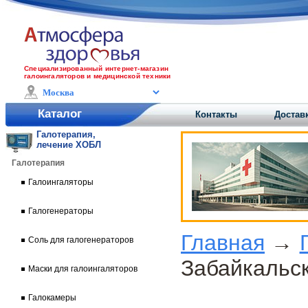
Специализированный интернет-магазин
галоингаляторов и медицинской техники
Каталог
Контакты
Достав
Галотерапия,
лечение ХОБЛ
Галотерапия
Галоингаляторы
Галогенераторы
Главная
→
Соль для галогенераторов
Забайкальс
Маски для галоингаляторов
Галокамеры