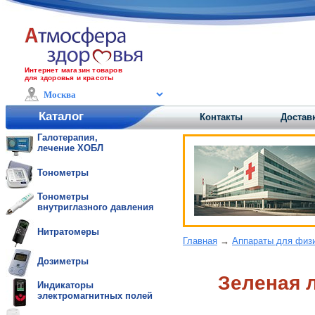
Интернет магазин товаров
для здоровья и красоты
Каталог
Контакты
Доставк
Галотерапия,
лечение ХОБЛ
Тонометры
Тонометры
внутриглазного давления
Нитратомеры
Главная
→
Аппараты для физ
Дозиметры
Зеленая 
Индикаторы
электромагнитных полей