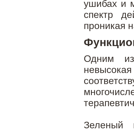
ушибах и 
спектр де
проникая н
Функцио
Одним из
невысока
соответ
многочис
терапевтич
Зеленый 