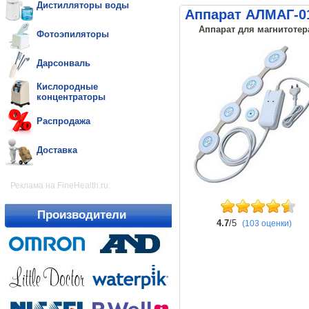
Дистилляторы воды
Аппарат АЛМАГ-0
Аппарат для магнитотер
Фотоэпиляторы
Дарсонваль
Кислородные
концентраторы
Распродажа
Доставка
Реклама на FineHealth.ru:
Производители
4.7
/5
(103 оценки)