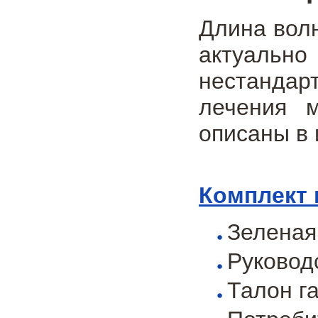
Длина волн
актуальн
нестандар
лечения м
описаны в 
Комплект 
Зелена
Руковод
Талон г