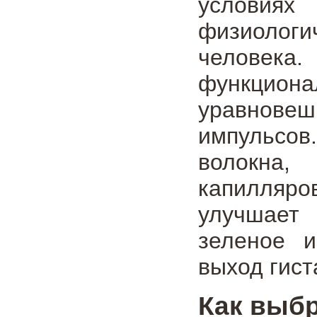
условиях
физиологи
человек
функцио
уравновеш
импульсов
волокна,
капилляро
улучшает 
зеленое и
выход гист
Как выб