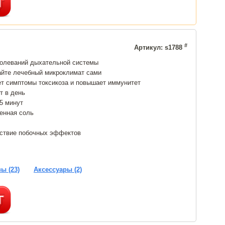
#
Артикул: s1788
болеваний дыхательной системы
айте лечебный микроклимат сами
ет симптомы токсикоза и повышает иммунитет
т в день
15 минут
енная соль
тствие побочных эффектов
ы (23)
Аксессуары (2)