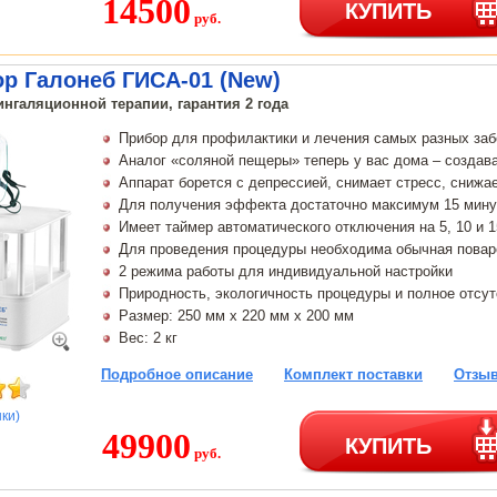
14500
КУПИТЬ
руб.
р Галонеб ГИСА-01 (New)
нгаляционной терапии, гарантия 2 года
Прибор для профилактики и лечения самых разных за
Аналог «соляной пещеры» теперь у вас дома – создав
Аппарат борется с депрессией, снимает стресс, снижа
Для получения эффекта достаточно максимум 15 мину
Имеет таймер автоматического отключения на 5, 10 и 
Для проведения процедуры необходима обычная повар
2 режима работы для индивидуальной настройки
Природность, экологичность процедуры и полное отсу
Размер: 250 мм х 220 мм х 200 мм
Вес: 2 кг
Подробное описание
Комплект поставки
Отзыв
нки)
49900
КУПИТЬ
руб.