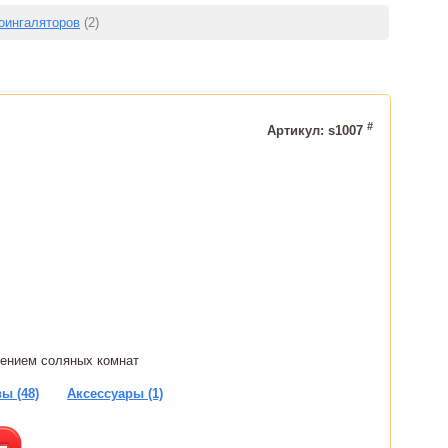
оингаляторов
(2)
#
Артикул: s1007
щением соляных комнат
ы (48)
Аксессуары (1)