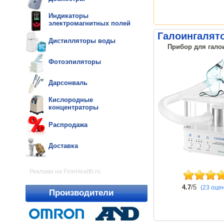
Индикаторы
электромагнитных полей
Галоингалято
Дистилляторы воды
Прибор для галои
Фотоэпиляторы
Дарсонваль
Кислородные
концентраторы
Распродажа
Доставка
Реклама на FineHealth.ru:
4.7
/5
(23 оце
Производители