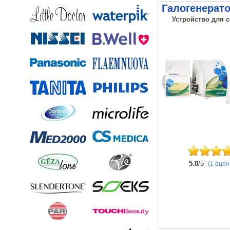
Галогенерат
Устройство для 
5.0
/5
(1 оцен