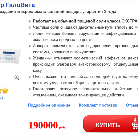
ор ГалоВита
создания микроклимата соляной пещеры , гарантия 2 года
Работает на обычной пищевой соли класса ЭКСТРА
Частицы соли очищают дыхательные пути вплоть до м
Люди меньше болеют вирусными и инфекционными з
экологически вредных веществ
Аппарат применяется для оздоровления органов дых
системы, хорошего самочувствия
Женщины отмечают косметический эффект от дейст
происходит благодаря антистрессовому, отшелуши
кожу
Очень важно, что солевой аэрозоль действует на имм
поэтому улучшается общая защита организма
Галотерапия оказывает положительное действие 
утомлением, оказывает тонизирующее действие
ка)
Подробное описание
Комплект поставки
Отзыв
190000
КУПИТЬ
руб.