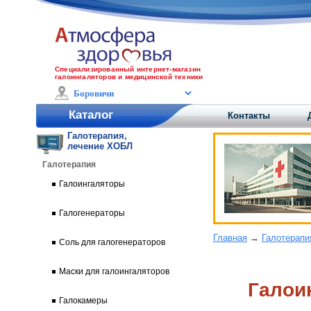
Специализированный интернет-магазин
галоингаляторов и медицинской техники
Каталог
Контакты
Галотерапия,
лечение ХОБЛ
Галотерапия
Галоингаляторы
Галогенераторы
Главная
→
Галотерапи
Соль для галогенераторов
Маски для галоингаляторов
Галои
Галокамеры