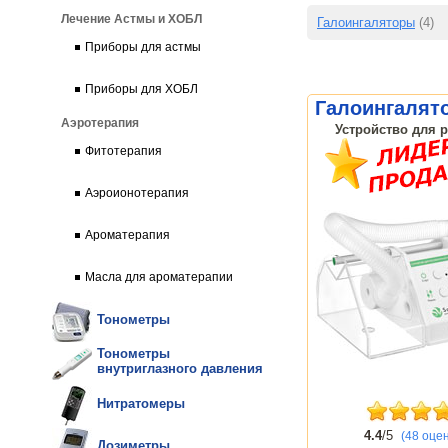
Лечение Астмы и ХОБЛ
Галоингаляторы
(4)
Приборы для астмы
Приборы для ХОБЛ
Галоингалят
Аэротерапия
Устройство для р
Фитотерапия
Аэроионотерапия
Ароматерапия
Масла для ароматерапии
Тонометры
Тонометры
внутриглазного давления
Нитратомеры
4.4
/5
(48 оце
Дозиметры