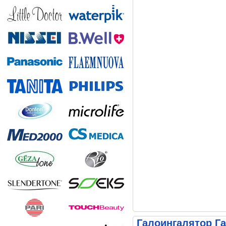
Галоингалятор Га