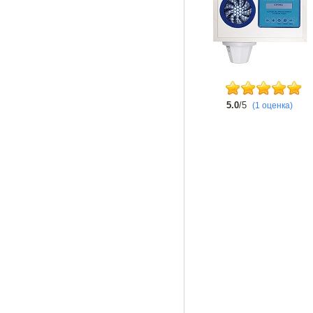
5.0
/5
(1 оценка)