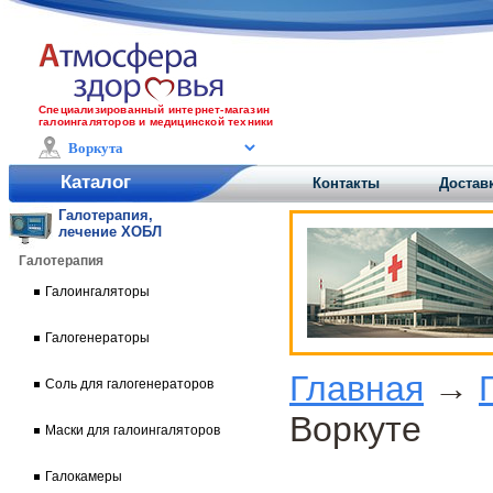
Специализированный интернет-магазин
галоингаляторов и медицинской техники
Каталог
Контакты
Достав
Галотерапия,
лечение ХОБЛ
Галотерапия
Галоингаляторы
Галогенераторы
Главная
→
Соль для галогенераторов
Воркуте
Маски для галоингаляторов
Галокамеры