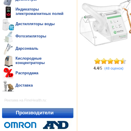
Индикаторы
электромагнитных полей
Дистилляторы воды
Фотоэпиляторы
Дарсонваль
Кислородные
концентраторы
4.4
/5
(48 оценок)
Распродажа
Доставка
Реклама на FineHealth.ru:
Производители