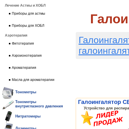
Лечение Астмы и ХОБЛ
Галои
Приборы для астмы
Приборы для ХОБЛ
Аэротерапия
Галоингаля
Фитотерапия
галоингаля
Аэроионотерапия
Ароматерапия
Масла для ароматерапии
Тонометры
Галоингалятор C
Тонометры
внутриглазного давления
Устройство для респира
Нитратомеры
Дозиметры