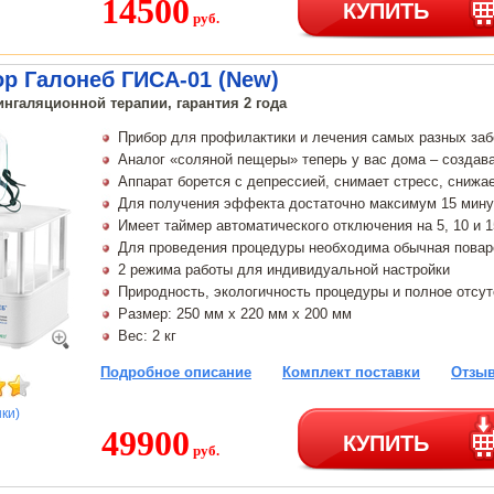
14500
КУПИТЬ
руб.
р Галонеб ГИСА-01 (New)
нгаляционной терапии, гарантия 2 года
Прибор для профилактики и лечения самых разных за
Аналог «соляной пещеры» теперь у вас дома – создав
Аппарат борется с депрессией, снимает стресс, снижа
Для получения эффекта достаточно максимум 15 мину
Имеет таймер автоматического отключения на 5, 10 и 
Для проведения процедуры необходима обычная повар
2 режима работы для индивидуальной настройки
Природность, экологичность процедуры и полное отсу
Размер: 250 мм х 220 мм х 200 мм
Вес: 2 кг
Подробное описание
Комплект поставки
Отзыв
нки)
49900
КУПИТЬ
руб.