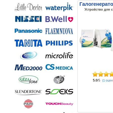
Галогенерат
Устройство для 
5.0
/5
(1 оцен