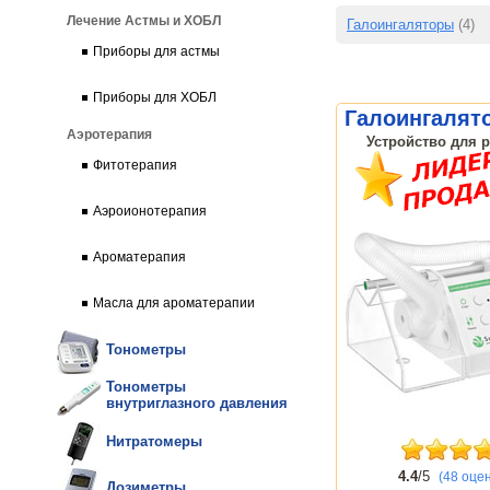
Лечение Астмы и ХОБЛ
Галоингаляторы
(4)
Приборы для астмы
Приборы для ХОБЛ
Галоингалят
Аэротерапия
Устройство для р
Фитотерапия
Аэроионотерапия
Ароматерапия
Масла для ароматерапии
Тонометры
Тонометры
внутриглазного давления
Нитратомеры
4.4
/5
(48 оце
Дозиметры