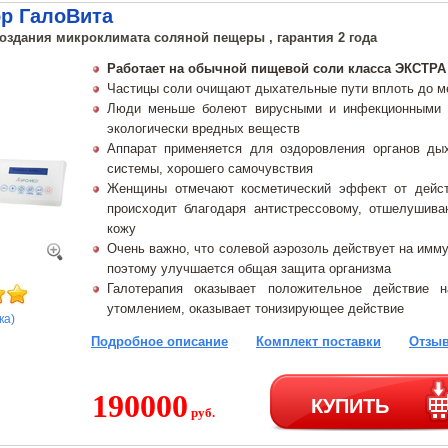
ор ГалоВита
создания микроклимата соляной пещеры , гарантия 2 года
Работает на обычной пищевой соли класса ЭКСТРА
Частицы соли очищают дыхательные пути вплоть до м
Люди меньше болеют вирусными и инфекционными з
экологически вредных веществ
Аппарат применяется для оздоровления органов дых
системы, хорошего самочувствия
Женщины отмечают косметический эффект от дейст
происходит благодаря антистрессовому, отшелуши
кожу
Очень важно, что солевой аэрозоль действует на имм
поэтому улучшается общая защита организма
Галотерапия оказывает положительное действие 
утомлением, оказывает тонизирующее действие
ка)
Подробное описание
Комплект поставки
Отзыв
190000
КУПИТЬ
руб.