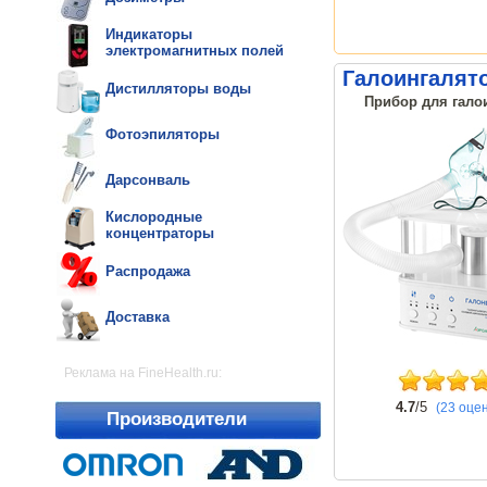
Индикаторы
электромагнитных полей
Галоингалято
Дистилляторы воды
Прибор для галои
Фотоэпиляторы
Дарсонваль
Кислородные
концентраторы
Распродажа
Доставка
Реклама на FineHealth.ru:
4.7
/5
(23 оце
Производители