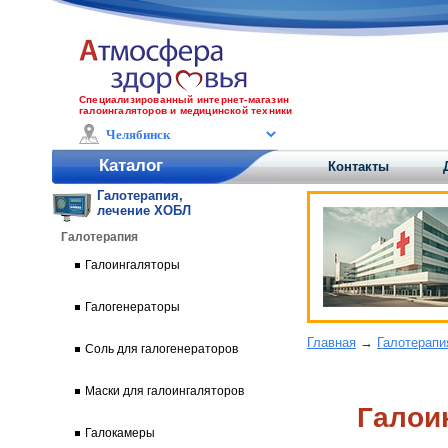
Специализированный интернет-магазин
галоингаляторов и медицинской техники
Каталог
Контакты
Галотерапия,
лечение ХОБЛ
Галотерапия
Галоингаляторы
Галогенераторы
Главная
→
Галотерапи
Соль для галогенераторов
Маски для галоингаляторов
Галои
Галокамеры