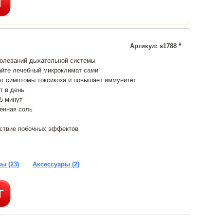
#
Артикул: s1788
болеваний дыхательной системы
айте лечебный микроклимат сами
ет симптомы токсикоза и повышает иммунитет
т в день
15 минут
енная соль
тствие побочных эффектов
ы (23)
Аксессуары (2)