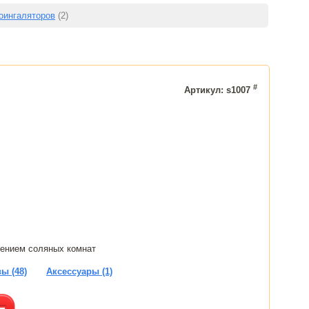
оингаляторов
(2)
#
Артикул: s1007
щением соляных комнат
ы (48)
Аксессуары (1)