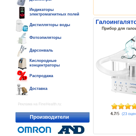
Индикаторы
электромагнитных полей
Галоингалято
Дистилляторы воды
Прибор для галои
Фотоэпиляторы
Дарсонваль
Кислородные
концентраторы
Распродажа
Доставка
Реклама на FineHealth.ru:
4.7
/5
(23 оце
Производители