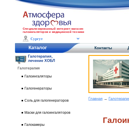
Специализированный интернет-магазин
галоингаляторов и медицинской техники
Каталог
Контакты
Галотерапия,
лечение ХОБЛ
Галотерапия
Галоингаляторы
Галогенераторы
Главная
→
Галотерапи
Соль для галогенераторов
Маски для галоингаляторов
Галои
Галокамеры