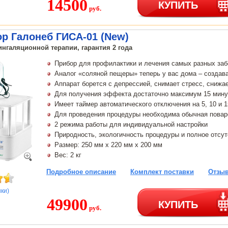
14500
КУПИТЬ
руб.
р Галонеб ГИСА-01 (New)
нгаляционной терапии, гарантия 2 года
Прибор для профилактики и лечения самых разных за
Аналог «соляной пещеры» теперь у вас дома – создав
Аппарат борется с депрессией, снимает стресс, снижа
Для получения эффекта достаточно максимум 15 мину
Имеет таймер автоматического отключения на 5, 10 и 
Для проведения процедуры необходима обычная повар
2 режима работы для индивидуальной настройки
Природность, экологичность процедуры и полное отсу
Размер: 250 мм х 220 мм х 200 мм
Вес: 2 кг
Подробное описание
Комплект поставки
Отзыв
нки)
49900
КУПИТЬ
руб.