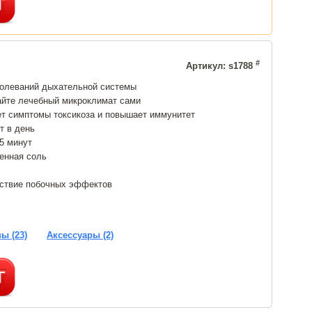
#
Артикул: s1788
болеваний дыхательной системы
айте лечебный микроклимат сами
ет симптомы токсикоза и повышает иммунитет
т в день
15 минут
енная соль
тствие побочных эффектов
ы (23)
Аксессуары (2)