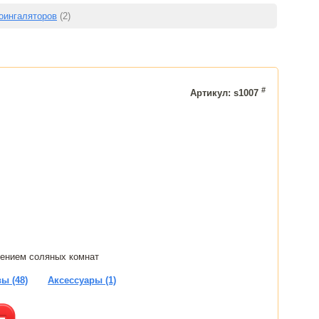
оингаляторов
(2)
#
Артикул: s1007
щением соляных комнат
ы (48)
Аксессуары (1)