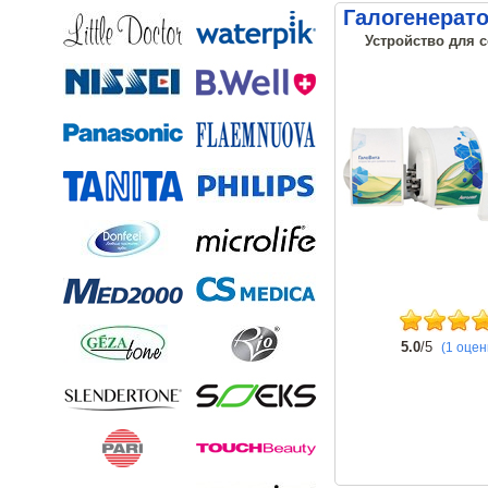
Галогенерат
Устройство для 
5.0
/5
(1 оцен