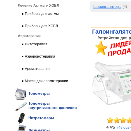
Лечение Астмы и ХОБЛ
Галоингаляторы
(4)
Приборы для астмы
Приборы для ХОБЛ
Галоингалят
Аэротерапия
Устройство для р
Фитотерапия
Аэроионотерапия
Ароматерапия
Масла для ароматерапии
Тонометры
Тонометры
внутриглазного давления
Нитратомеры
4.4
/5
(48 оце
Дозиметры