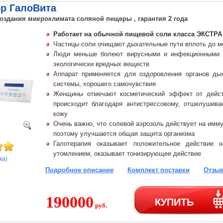
ор ГалоВита
создания микроклимата соляной пещеры , гарантия 2 года
Работает на обычной пищевой соли класса ЭКСТРА
Частицы соли очищают дыхательные пути вплоть до м
Люди меньше болеют вирусными и инфекционными з
экологически вредных веществ
Аппарат применяется для оздоровления органов дых
системы, хорошего самочувствия
Женщины отмечают косметический эффект от дейст
происходит благодаря антистрессовому, отшелуши
кожу
Очень важно, что солевой аэрозоль действует на имм
поэтому улучшается общая защита организма
Галотерапия оказывает положительное действие 
утомлением, оказывает тонизирующее действие
ка)
Подробное описание
Комплект поставки
Отзыв
190000
КУПИТЬ
руб.