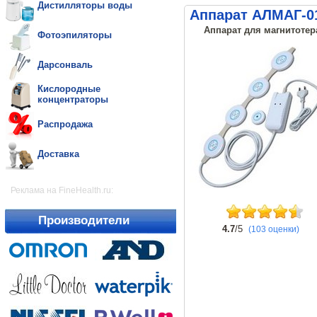
Дистилляторы воды
Аппарат АЛМАГ-0
Аппарат для магнитотер
Фотоэпиляторы
Дарсонваль
Кислородные
концентраторы
Распродажа
Доставка
Реклама на FineHealth.ru:
Производители
4.7
/5
(103 оценки)