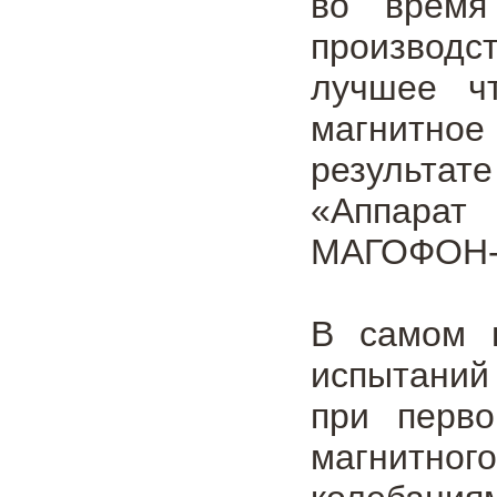
во время
производс
лучшее ч
магнитное
результа
«Аппарат 
МАГОФОН-
В самом н
испытаний
при перво
магнитно