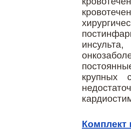
кровотеч
кровотече
хирурги
постинфа
инсульта,
онкозабол
постоянны
крупных 
недостат
кардиости
Комплект 