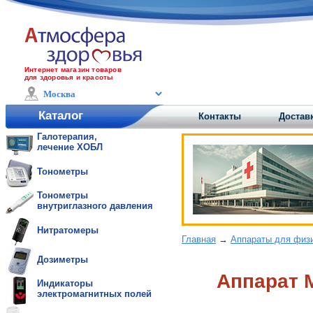
Интернет магазин товаров
для здоровья и красоты
Каталог
Контакты
Доставк
Галотерапия,
лечение ХОБЛ
Тонометры
Тонометры
внутриглазного давления
Нитратомеры
Главная
→
Аппараты для физ
Дозиметры
Аппарат
Индикаторы
электромагнитных полей