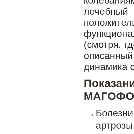
колебани
лечебный
положител
функциона
(смотря, г
описанный
динамика о
Показ
МАГОФОН
Болезни
артрозы