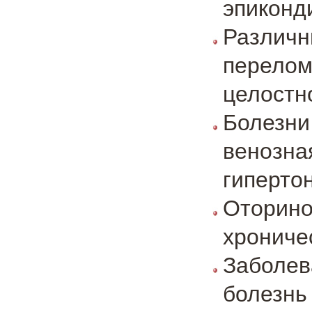
эпиконд
Различн
перелом
целостн
Болезн
венозн
гиперто
Оторино
хрониче
Заболев
болезнь