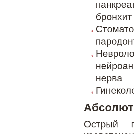
панкреа
бронхит
Стомат
пародонт
Невроло
нейроан
нерва
Гинекол
Абсолют
Острый п