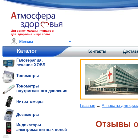
Интернет магазин товаров
для здоровья и красоты
Каталог
Контакты
Доставк
Галотерапия,
лечение ХОБЛ
Тонометры
Тонометры
внутриглазного давления
Нитратомеры
Главная
→
Аппараты для физ
Дозиметры
Отзывы o
Индикаторы
электромагнитных полей