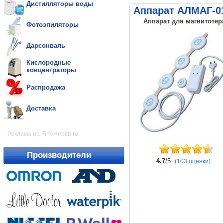
Дистилляторы воды
Аппарат АЛМАГ-0
Аппарат для магнитотер
Фотоэпиляторы
Дарсонваль
Кислородные
концентраторы
Распродажа
Доставка
Реклама на FineHealth.ru:
Производители
4.7
/5
(103 оценки)