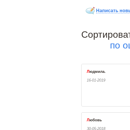
Написать нов
Сортиро
по о
Л
юдмила.
16-01-2019
Л
юбовь
30-05-2018