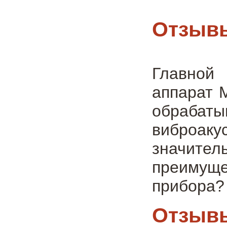
Отзывы
Главной 
аппарат 
обрабаты
виброаку
значите
преимущ
прибора? 
Отзывы