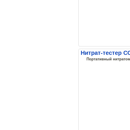
Нитрат-тестер С
Портативный нитратоме