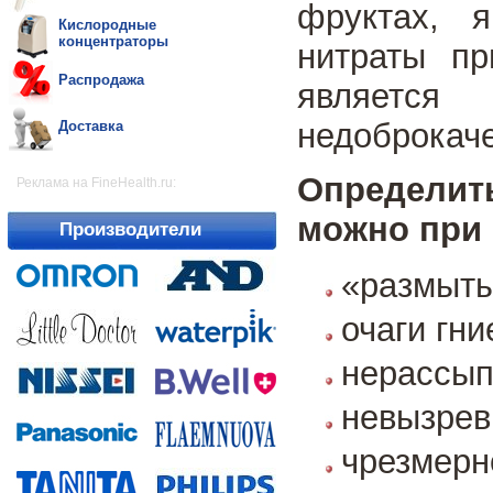
фруктах, 
Кислородные
концентраторы
нитраты пр
Распродажа
являе
недоброкаче
Доставка
Определит
Реклама на FineHealth.ru:
можно при
Производители
«размыты
очаги гни
нерассып
невызрев
чрезмерн