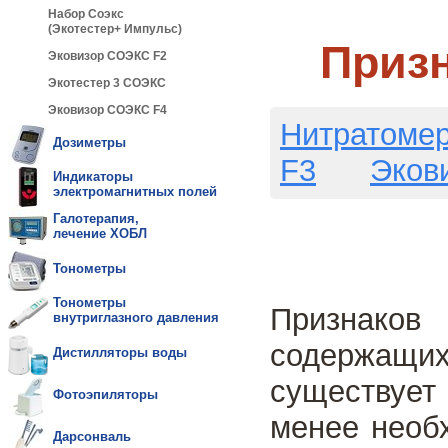
Набор Соэкс
(Экотестер+ Импульс)
Призн
Эковизор СОЭКС F2
Экотестер 3 СОЭКС
Эковизор СОЭКС F4
Нитратомер
Дозиметры
F3
Эков
Индикаторы
электромагнитных полей
Галотерапия,
лечение ХОБЛ
Тонометры
Тонометры
Признако
внутриглазного давления
содержащ
Дистилляторы воды
существует
Фотоэпиляторы
менее необ
Дарсонваль