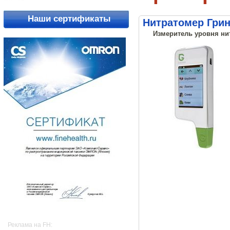
Наши сертификаты
Нитратомер Грин
Измеритель уровня нит
Реклама на FH: