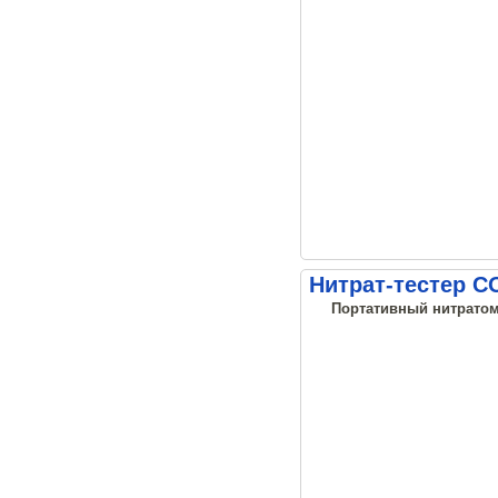
Нитрат-тестер С
Портативный нитратоме