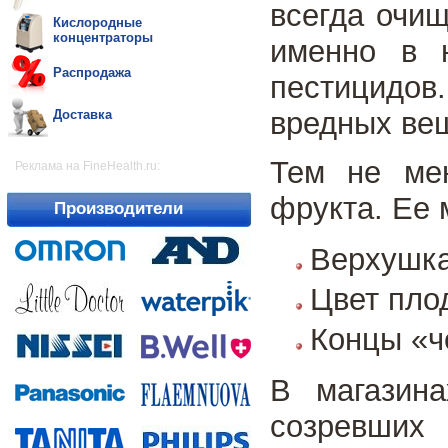
всегда очищ
Кислородные
концентраторы
именно в 
Распродажа
пестицидо
вредных вещ
Доставка
Тем не мен
Реклама на FineHealth.ru:
фрукта. Ее 
Производители
Верхушка
Цвет пло
Концы «ч
В магазин
созревших