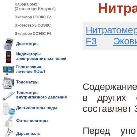
Нитра
Набор Соэкс
(Экотестер+ Импульс)
Эковизор СОЭКС F2
Экотестер 3 СОЭКС
Нитратомер
Эковизор СОЭКС F4
F3
Эков
Дозиметры
Индикаторы
электромагнитных полей
Галотерапия,
лечение ХОБЛ
Тонометры
Содержание
Тонометры
в других 
внутриглазного давления
составляет 3
Дистилляторы воды
Фотоэпиляторы
Перед упо
Дарсонваль