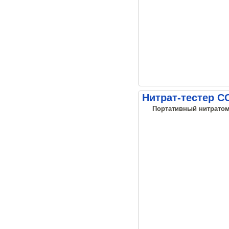
Нитрат-тестер С
Портативный нитратоме