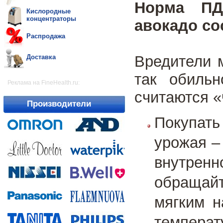
Норма ПД
Кислородные
концентраторы
авокадо сос
Распродажа
Вредители 
Доставка
так обильн
Реклама на FineHealth.ru:
считаются «
Производители
Покупать
урожая –
внутренн
обращайт
мягким н
температ