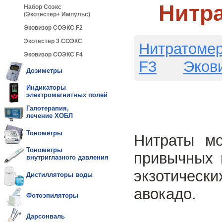
Нитра
Набор Соэкс
(Экотестер+ Импульс)
Эковизор СОЭКС F2
Экотестер 3 СОЭКС
Нитратомер
Эковизор СОЭКС F4
F3
Эков
Дозиметры
Индикаторы
электромагнитных полей
Галотерапия,
лечение ХОБЛ
Тонометры
Нитраты мо
Тонометры
привычных 
внутриглазного давления
экзотическ
Дистилляторы воды
авокадо.
Фотоэпиляторы
Дарсонваль