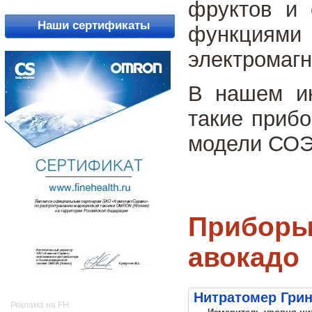
фруктов и 
Наши сертификаты
функциям
электромагн
В нашем ин
такие приб
модели СОЭК
Приборы 
авокадо
Нитратомер Грин
Реклама на FH: